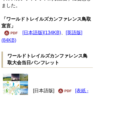
ました。
「ワールドトレイルズカンファレンス鳥取
宣言」
[日本語版](134KB)
、
[英語版]
(84KB)
ワールドトレイルズカンファレンス鳥
取大会当日パンフレット
[日本語版]
[表紙 -
p.9]
・
[p.10 - 裏表紙]
[英語版]
[表紙 -
p.5]
・
[p.6-7]
・
[p.8 - 裏表紙]
[韓国語版]
[表紙 - p.9]
・
[p.10 - 裏
表紙]