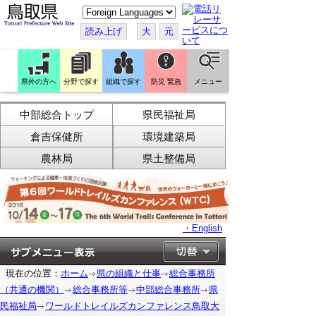
こ
の
ペ
読み上げ
大
元
ー
ジ
を
翻
訳
県外の方へ
分野で探す
組織で探す
防災 緊急
メニュー
す
る
中部総合トップ
県民福祉局
倉吉保健所
環境建築局
農林局
県土整備局
・English
現在の位置：
ホーム
県の組織と仕事
総合事務所
（共通の機関）
総合事務所等
中部総合事務所
県
民福祉局
ワールドトレイルズカンファレンス鳥取大