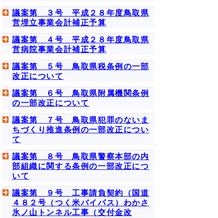
議案第 ３号 平成２８年度鳥取県
営埋立事業会計補正予算
議案第 ４号 平成２８年度鳥取県
営病院事業会計補正予算
議案第 ５号 鳥取県税条例の一部
改正について
議案第 ６号 鳥取県附属機関条例
の一部改正について
議案第 ７号 鳥取県犯罪のないま
ちづくり推進条例の一部改正につい
て
議案第 ８号 鳥取県警察本部の内
部組織に関する条例の一部改正につ
いて
議案第 ９号 工事請負契約（国道
４８２号（つく米バイパス）わかさ
氷ノ山トンネル工事（交付金改