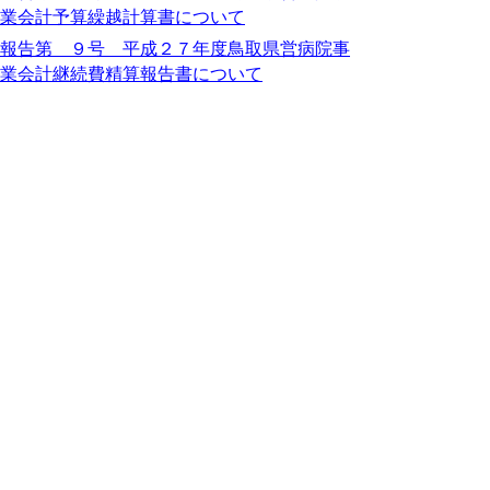
業会計予算繰越計算書について
報告第 ９号 平成２７年度鳥取県営病院事
業会計継続費精算報告書について
報告第１０号 議会の委任による専決処分の
報告について
（１）損害賠償に係る和解及び損害賠償の
額の決定について
（２）鳥取県育英奨学資金貸付金の返還請
求等に係る和解について
（３）鳥取県進学奨励資金貸付金の返還請
求等に係る和解について
（４）鳥取県進学奨励資金貸付金の返還請
求等に係る和解について
（５）損害賠償に係る和解及び損害賠償の
額の決定について
（６）鳥取県営住宅の明渡し等の請求に係
る和解について
（７）損害賠償に係る和解及び損害賠償の