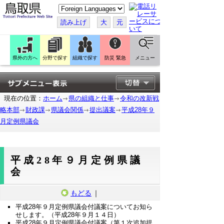
こ
の
ペ
読み上げ
大
元
ー
ジ
を
翻
訳
県外の方へ
分野で探す
組織で探す
防災 緊急
メニュー
す
る
現在の位置：
ホーム
県の組織と仕事
令和の改新戦
略本部
財政課
県議会関係
提出議案
平成28年９
月定例県議会
平成28年９月定例県議
会
もどる
｜
平成28年９月定例県議会付議案についてお知ら
せします。（平成28年９月１４日）
平成28年９月定例県議会付議案（第１次追加提