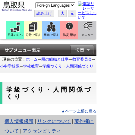
こ
の
ペ
読み上げ
大
元
ー
ジ
を
翻
訳
県外の方へ
分野で探す
組織で探す
防災 緊急
メニュー
す
る
現在の位置：
ホーム
県の組織と仕事
教育委員会
小中学校課
学校教育
学級づくり・人間関係づくり
学級づくり・人間関係づ
くり
▲ページ上部に戻る
と
個人情報保護
|
リンクについて
|
著作権に
り
ついて
|
アクセシビリティ