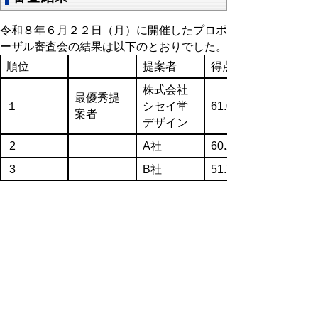
令和８年６月２２日（月）に開催したプロポ
ーザル審査会の結果は以下のとおりでした。
順位
提案者
得点
株式会社
最優秀提
１
シセイ堂
61.0点
案者
デザイン
2
A社
60.2点
3
B社
51.7点
▲ページ上部に戻る
と
個人情報保護
|
リンクについて
|
著作権に
り
ついて
|
アクセシビリティ
ネ
鳥取県 子ども家庭部 家庭支援課