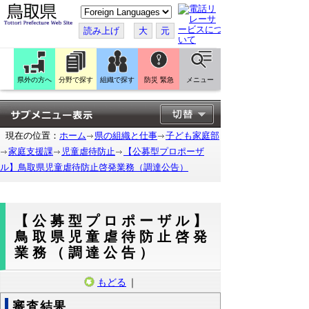
こ
の
ペ
読み上げ
大
元
ー
ジ
を
翻
訳
県外の方へ
分野で探す
組織で探す
防災 緊急
メニュー
す
る
現在の位置：
ホーム
県の組織と仕事
子ども家庭部
家庭支援課
児童虐待防止
【公募型プロポーザ
ル】鳥取県児童虐待防止啓発業務（調達公告）
【公募型プロポーザル】
鳥取県児童虐待防止啓発
業務（調達公告）
もどる
｜
審査結果