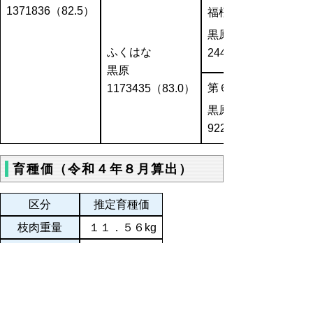
1371836（82.5）
福桜（宮崎）
黒原
ふくはな
2445（82.1）
黒原
第６やすはな
1173435（83.0）
黒原
922836（81.4）
育種価（令和４年８月算出）
区分
推定育種価
枝肉重量
１１．５６kg
ロース芯面積
３．３８cm２
バラの厚さ
１．５０cm
皮下脂肪厚
０．０６cm