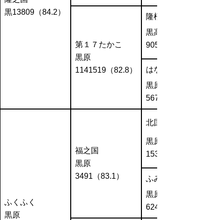
黒13809（84.2）
隆桜
黒高
第１７たかこ
905（82.7）
黒原
はなかわ３の８
1141519（82.8）
黒原
567156（81.3）
北国７の８
黒原
福之国
1530（86.7）
黒原
3491（83.1）
ふみさかえ
黒原
ふくふく
62454（80.5）
黒原