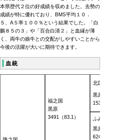
本県歴代２位の好成績を収めました。去勢の
成績が特に優れており、BMS平均１０．
５、A５率１００％という結果でした。「白
鵬８５の３」や「百合白清２」と血縁が薄
く、両牛の娘牛との交配がしやすいことから
今後の活躍が大いに期待できます。
血統
北国７の８
黒原
福之国
1530（86.7）
黒原
3491（83.1）
ふみさかえ
黒原
624154（80.5）
隆之国