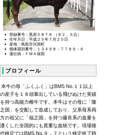
登録番号：黒原５８７８ （８２．５点）
生年月日：平成２５年７月２０日
産地：鳥取市河原町
個体識別番号：１３４９８－７７８９－６
遺伝病：ＦＭＡ保因
プロフィール
本牛の母「ふくふく」はBMS No.１１以上
の産子を１８頭輩出している飛びぬけた実績
を持つ高能力雌牛です。本牛はその母に「隆
之国」を交配して造成しており、父系母系両
方の祖父に「福之国」を持つ藤良系の血量を
濃くした全国的にも貴重な血統です。現場後
代検定ではBMS No.９．７という検定終了時