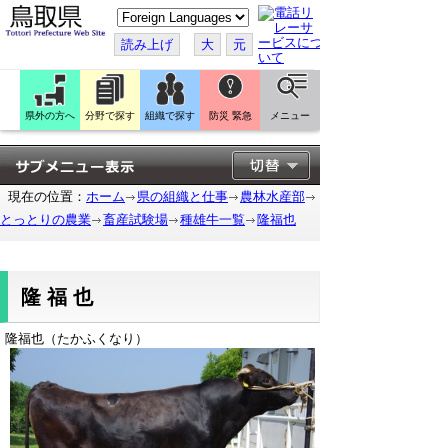
こ
の
ペ
読み上げ
大
元
ー
ジ
を
翻
訳
県外の方へ
分野で探す
組織で探す
防災 緊急
メニュー
す
る
現在の位置：
ホーム
県の組織と仕事
農林水産部
とっとりの農業
畜産試験場
種雄牛一覧
隆福也
隆福也
隆福也（たかふくなり）