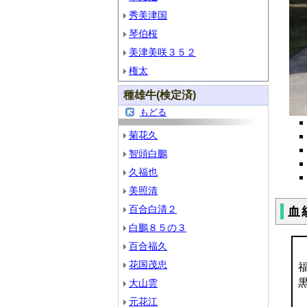
秀美津国
琴伯桜
美津美咲３５２
権太
種雄牛(検定済)
もどる
菊花久
智頭白鵬
久福也
美照清
百合白清２
血
白鵬８５の３
百合福久
花国茂忠
黒
大山雲
元花江