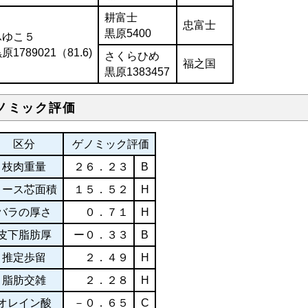
耕富士
忠富士
黒原5400
ふゆこ５
原1789021（81.6)
さくらひめ
福之国
黒原1383457
ノミック評価
区分
ゲノミック評価
枝肉重量
２６．２３
B
ロース芯面積
１５．５２
H
バラの厚さ
０．７１
H
皮下脂肪厚
ー０．３３
B
推定歩留
２．４９
H
脂肪交雑
２．２８
H
オレイン酸
－０．６５
C