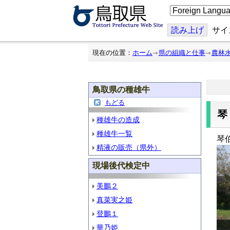
こ
の
ペ
ー
読み上げ
サイ
ジ
を
翻
現在の位置：
ホーム
県の組織と仕事
農林
訳
す
る
鳥取県の種雄牛
もどる
種雄牛の造成
種雄牛一覧
琴
精液の販売（県外）
現場後代検定中
美鵬２
真菜実之姫
登鵬１
華乃姫