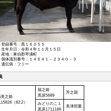
登録番号：黒１６０５５
生年月日：令和４年１１月１５日
産地：東伯郡琴浦町
個体識別番号：１４６４１－２３４０－３
遺伝病：フリー
統
福之姫
芳之国
黒原5689
福美之姫
15826（82.2）
みどりのこ１
美津照重
黒原1711168