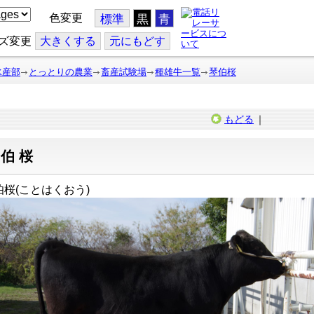
色変更
標準
黒
青
ズ変更
大
きくする
元
にもどす
水産部
とっとりの農業
畜産試験場
種雄牛一覧
琴伯桜
もどる
｜
琴伯桜
伯桜(ことはくおう
)