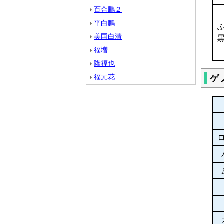
百合鵬２
平白鵬
美国白清
黒
福増
隆福也
福元花
ゲ