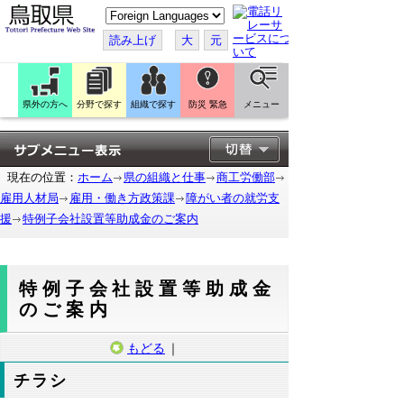
こ
の
ペ
読み上げ
大
元
ー
ジ
を
翻
訳
県外の方へ
分野で探す
組織で探す
防災 緊急
メニュー
す
る
現在の位置：
ホーム
県の組織と仕事
商工労働部
雇用人材局
雇用・働き方政策課
障がい者の就労支
援
特例子会社設置等助成金のご案内
特例子会社設置等助成金
のご案内
もどる
｜
チラシ