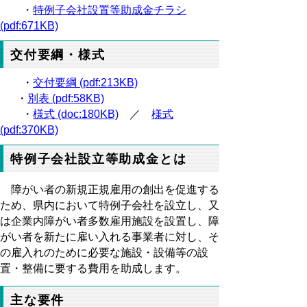
・
特例子会社設置等助成金チラシ
(pdf:671KB)
交付要綱・様式
・
交付要綱 (pdf:213KB)
・
別表 (pdf:58KB)
・
様式 (doc:180KB)
／
様式
(pdf:370KB)
特例子会社設立等助成金とは
障がい者の新規正規雇用の創出を促進する
ため、県内において特例子会社を設立し、又
は企業内障がい者多数雇用施設を設置し、障
がい者を新たに雇い入れる事業者に対し、そ
の雇入れのために必要な施設・設備等の設
置・整備に要する費用を助成します。
主な要件