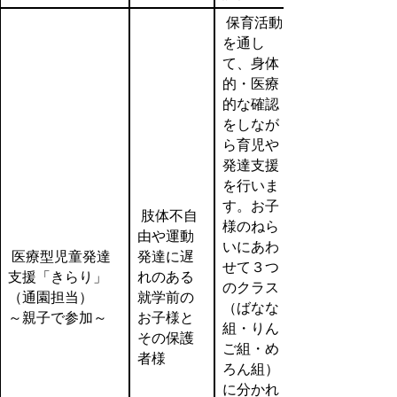
保育活動
を通し
て、身体
的・医療
的な確認
をしなが
ら育児や
発達支援
を行いま
す。お子
肢体不自
様のねら
由や運動
いにあわ
医療型児童発達
発達に遅
せて３つ
支援「きらり」
れのある
のクラス
（通園担当）
就学前の
（ばなな
～親子で参加～
お子様と
組・りん
その保護
ご組・め
者様
ろん組）
に分かれ