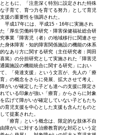
とともに、「注意深く特別に設定された特殊
な子育て、育つ力を育てる努力」として育児
支援の重要性を強調された。
平成17年には、平成15・16年に実施され
た「厚生労働科学研究・障害保健福祉総合研
究事業『障害児（者）の地域移行に関連させ
た身体障害・知的障害関係施設の機能の体系
的なあり方に関する研究（主任研究者：岡田
喜篤）の分担研究として実施された「障害児
通園施設の機能統合に関する研究」におい
て、「発達支援」という文言が、先人の「療
育」の概念をさらに発展、拡大させて考え、
障がいが確定した子ども達への支援に限定さ
れている印象が強い「療育」からさらに対象
を広げて障がいが確定していない子どもたち
の育児支援を中心とした支援も含んだものと
して提案された。
「療育」という概念は、限定的な肢体不自
由障がいに対する治療教育的な対応という定
義から発展し、対象障がいの拡大と育児支援