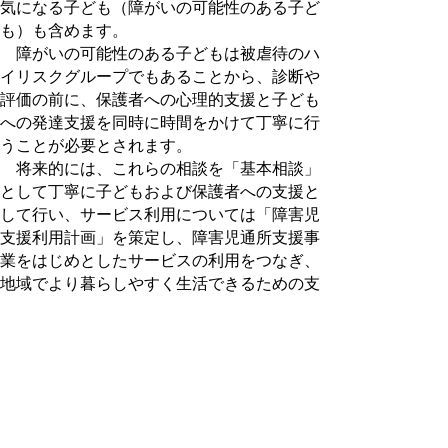
気になる子ども（障がいの可能性のある子ど
も）も含めます。
障がいの可能性のある子どもは被虐待のハ
イリスクグループでもあることから、診断や
評価の前に、保護者への心理的支援と子ども
への発達支援を同時に時間をかけて丁寧に行
うことが必要とされます。
将来的には、これらの相談を「基本相談」
として丁寧に子どもおよび保護者への支援と
して行い、サービス利用については「障害児
支援利用計画」を策定し、障害児通所支援事
業をはじめとしたサービスの利用をつなぎ、
地域でより暮らしやすく生活できるための支
援を行えるよう組織のあり方も含め検討して
いきたいと考えます。
また、現在県事業で実施している障がい児
等地域療育支援事業では、在宅の障がい児や
保護者の相談にのったり、必要に応じて保育
所等に医師や保育士などのスタッフを派遣し
相談指導を行っています。今後は事業所とし