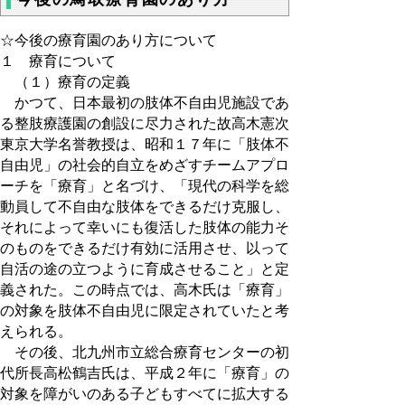
☆今後の療育園のあり方について
１ 療育について
（１）療育の定義
かつて、日本最初の肢体不自由児施設であ
る整肢療護園の創設に尽力された故高木憲次
東京大学名誉教授は、昭和１７年に「肢体不
自由児」の社会的自立をめざすチームアプロ
ーチを「療育」と名づけ、「現代の科学を総
動員して不自由な肢体をできるだけ克服し、
それによって幸いにも復活した肢体の能力そ
のものをできるだけ有効に活用させ、以って
自活の途の立つように育成させること」と定
義された。この時点では、高木氏は「療育」
の対象を肢体不自由児に限定されていたと考
えられる。
その後、北九州市立総合療育センターの初
代所長高松鶴吉氏は、平成２年に「療育」の
対象を障がいのある子どもすべてに拡大する