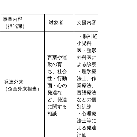
事業内容
対象者
支援内容
（担当課）
・脳神経
小児科
医・整形
言葉や運
外科医に
動の育
よる診察
ち、社会
・理学療
性・行動
法士、作
発達外来
面・心の
業療法、
（企画外来担当）
発達な
言語療法
ど、発達
などの個
に関する
別訓練
相談
・心理療
法士等に
よる発達
評価