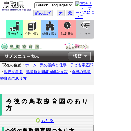
こ
の
ペ
読み上げ
大
元
ー
ジ
を
翻
訳
県外の方へ
分野で探す
組織で探す
防災 緊急
メニュー
す
る
現在の位置：
ホーム
県の組織と仕事
子ども家庭部
鳥取療育園
鳥取療育園40周年記念誌
今後の鳥取
療育園のあり方
今後の鳥取療育園のあり
方
もどる
｜
今後の鳥取療育園のあり方