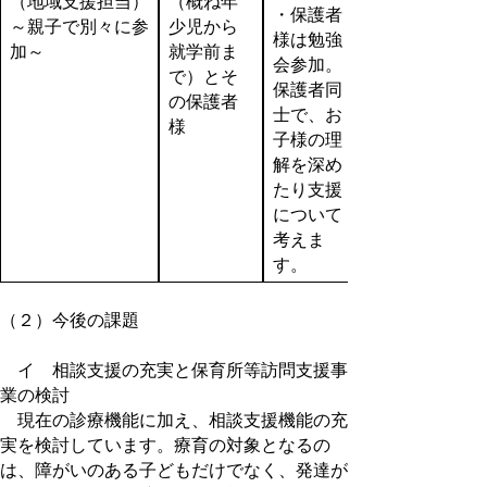
（地域支援担当）
（概ね年
・保護者
～親子で別々に参
少児から
様は勉強
加～
就学前ま
会参加。
で）とそ
保護者同
の保護者
士で、お
様
子様の理
解を深め
たり支援
について
考えま
す。
（２）今後の課題
イ 相談支援の充実と保育所等訪問支援事
業の検討
現在の診療機能に加え、相談支援機能の充
実を検討しています。療育の対象となるの
は、障がいのある子どもだけでなく、発達が