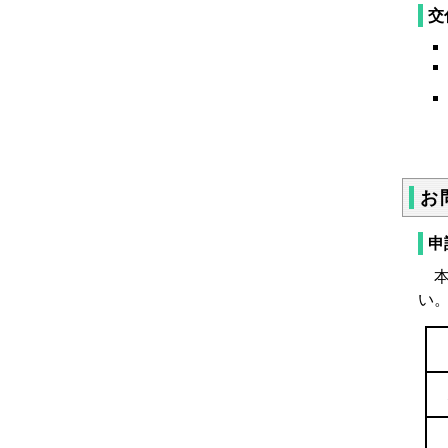
交
お
申
本
い