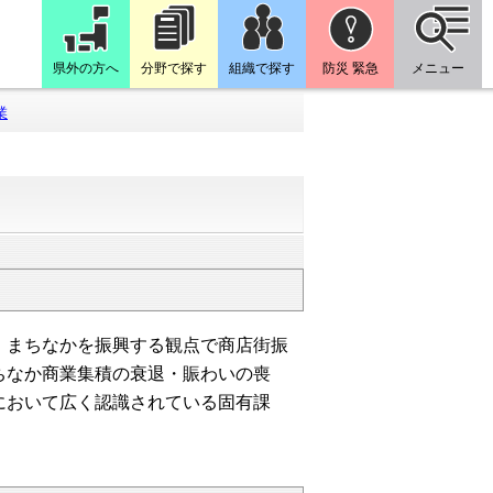
県外の方へ
分野で探す
組織で探す
防災 緊急
メニュー
業
まちなかを振興する観点で商店街振
ちなか商業集積の衰退・賑わいの喪
において広く認識されている固有課