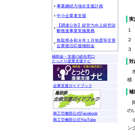
事業継続力強化支援計画
地
中小企業者支援
実
【調達公告】経営力向上経営診
１
断推進事業実施業務
２
鳥取県令和８年１月地震等災害
企業復旧応援補助金
３
補助金・支援の総合窓口
対
とっとり産業支援ナビ
市
積
企業支援ガイドブック
補
間
の
商工労働部公式Facebook
※
商工労働部公式YouTube
ン