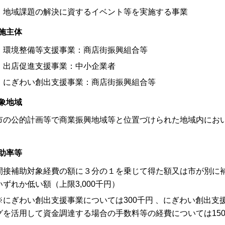
域課題の解決に資するイベント等を実施する事業
施主体
 環境整備等支援事業：商店街振興組合等
 出店促進支援事業：中小企業者
 にぎわい創出支援事業：商店街振興組合等
象地域
の公的計画等で商業振興地域等と位置づけられた地域内におい
助率等
接補助対象経費の額に３分の１を乗じて得た額又は市が別に補
いずれか低い額（上限3,000千円）
にぎわい創出支援事業については300千円 、にぎわい創出支
グを活用して資金調達する場合の手数料等の経費については15