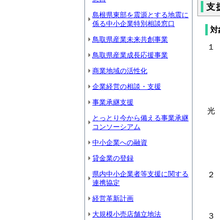
支
島根県東部を震源とする地震に
係る中小企業特別相談窓口
対
鳥取県産業未来共創事業
１
鳥取県産業成長応援事業
地
商業地域の活性化
（
○
企業経営の相談・支援
○
事業承継支援
光
とっとり今から備える事業承継
○
コンソーシアム
（
中小企業への融資
○
貸金業の登録
○
県内中小企業者等支援に関する
２
連携協定
地
経営革新計画
（
大規模小売店舗立地法
３