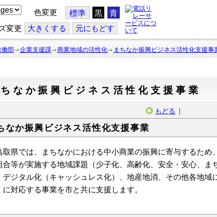
色変更
標準
黒
青
ズ変更
大
きくする
元
にもどす
労働部
企業支援課
商業地域の活性化
まちなか振興ビジネス活性化支援事
まちなか振興ビジネス活性化支援事業
もどる
｜
ちなか振興ビジネス活性化支援事業
取県では、まちなかにおける中小商業の振興に寄与するため、
組合等が実施する地域課題（少子化、高齢化、安全・安心、ま
、デジタル化（キャッシュレス化）、地産地消、その他各地域
）に対応する事業を市と共に支援します。