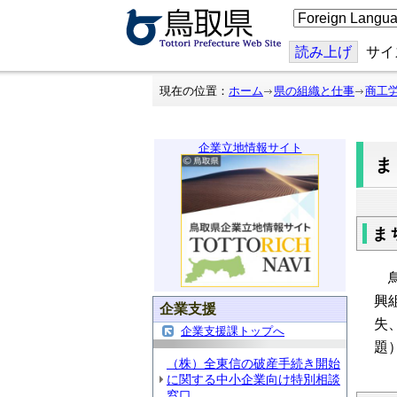
こ
の
ペ
ー
読み上げ
サイ
ジ
を
翻
現在の位置：
ホーム
県の組織と仕事
商工
訳
す
る
企業立地情報サイト
ま
鳥
興
企業支援
失
企業支援課トップへ
題
（株）全東信の破産手続き開始
に関する中小企業向け特別相談
窓口