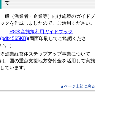
て
一般（漁業者・企業等）向け施策のガイドブ
ックを作成しましたので、ご活用ください。
R8水産施策利用
ガイドブック
(pdf:4565KB)
(両面印刷してご確認くださ
い。）
※漁業経営体ステップアップ事業について
は、国の
重点支援地方交付金を活用して実施
しています。
▲ページ上部に戻る
と
個人情報保護
|
リンクについて
|
著作権に
り
ついて
|
アクセシビリティ
ネ
ッ
鳥取県農林水産部水産振興局水産振興
課