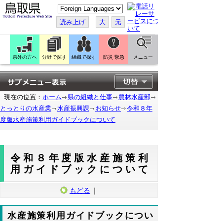
こ
の
ペ
読み上げ
大
元
ー
ジ
を
翻
訳
県外の方へ
分野で探す
組織で探す
防災 緊急
メニュー
す
る
現在の位置：
ホーム
県の組織と仕事
農林水産部
とっとりの水産業
水産振興課
お知らせ
令和８年
度版水産施策利用ガイドブックについて
令和８年度版水産施策利
用ガイドブックについて
もどる
｜
水産施策利用ガイドブックについ