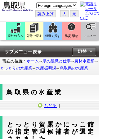
こ
の
ペ
読み上げ
大
元
ー
ジ
を
翻
訳
県外の方へ
分野で探す
組織で探す
防災 緊急
メニュー
す
る
現在の位置：
ホーム
県の組織と仕事
農林水産部
とっとりの水産業
水産振興課
鳥取県の水産業
鳥取県の水産業
もどる
｜
とっとり賀露かにっこ館
の指定管理候補者が選定
されました