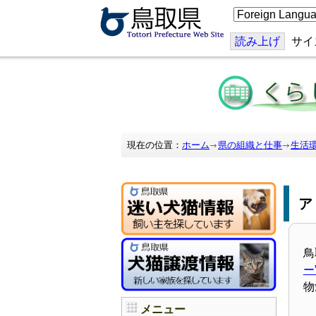
こ
の
ペ
ー
読み上げ
サイ
ジ
を
翻
訳
す
る
現在の位置：
ホーム
県の組織と仕事
生活
鳥
ー
物
メニュー