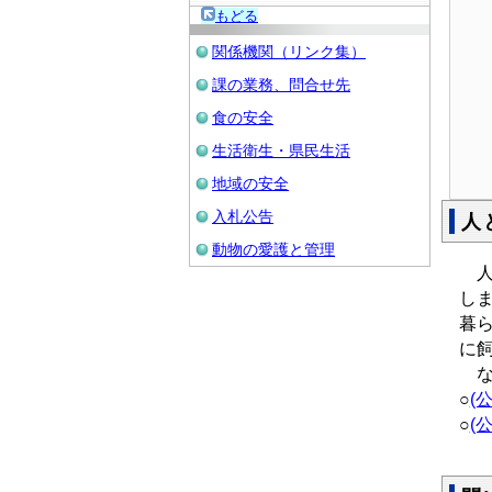
もどる
関係機関（リンク集）
課の業務、問合せ先
食の安全
生活衛生・県民生活
地域の安全
入札公告
人
動物の愛護と管理
人と
し
暮
に
な
○
(
○
(