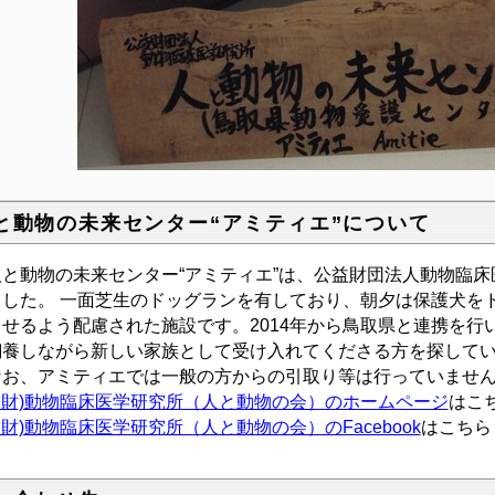
と動物の未来センター“アミティエ”について
動物の未来センター“アミティエ”は、公益財団法人動物臨床医
ました。
一面芝生のドッグランを有しており、朝夕は保護犬を
らせるよう配慮された施設です。2014年から鳥取県と連携を行
飼養しながら新しい家族として受け入れてくださる方を探して
お、アミティエでは一般の方からの引取り等は行っていませ
公財)動物臨床医学研究所（人と動物の会）のホームページ
はこ
公財)動物臨床医学研究所（人と動物の会）のFacebook
はこちら