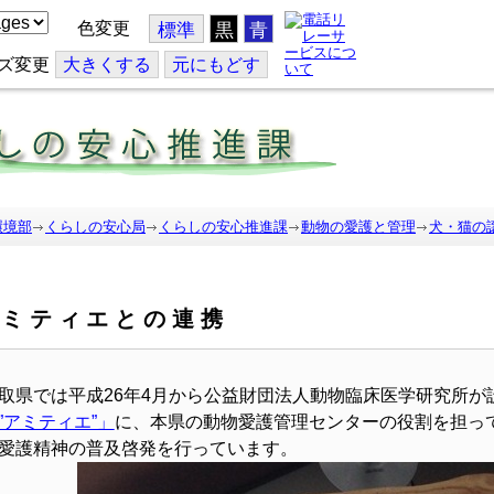
色変更
標準
黒
青
ズ変更
大
きくする
元
にもどす
環境部
くらしの安心局
くらしの安心推進課
動物の愛護と管理
犬・猫の
アミティエとの連携
取県では平成26年4月から公益財団法人動物臨床医学研究所が
”アミティエ”」
に、本県の動物愛護管理センターの役割を担っ
愛護精神の普及啓発を行っています。