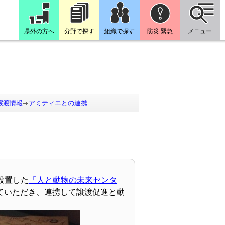
県外の方へ
分野で探す
組織で探す
防災 緊急
メニュー
譲渡情報
アミティエとの連携
設置した
「人と動物の未来センタ
ていただき、連携して譲渡促進と動