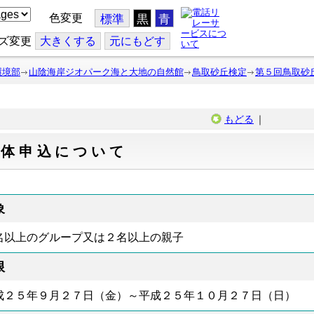
色変更
標準
黒
青
ズ変更
大
きくする
元
にもどす
環境部
山陰海岸ジオパーク海と大地の自然館
鳥取砂丘検定
第５回鳥取砂
もどる
｜
団体申込について
象
名以上のグループ又は２名以上の親子
限
成２５年９月２７日（金）～平成２５年１０月２７日（日）