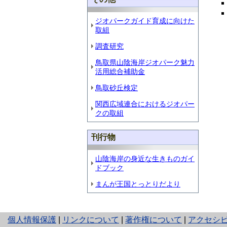
ジオパークガイド育成に向けた
取組
調査研究
鳥取県山陰海岸ジオパーク魅力
活用総合補助金
鳥取砂丘検定
関西広域連合におけるジオパー
クの取組
刊行物
山陰海岸の身近な生きものガイ
ドブック
まんが王国とっとりだより
と
個人情報保護
|
リンクについて
|
著作権について
|
アクセシ