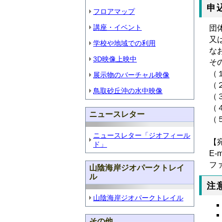
申
フロアマップ
講座・イベント
団
又
学校や地域での利用
な
3D映像上映中
そ
（
展示物のバーチャル映像
（
鳥取砂丘沖の水中映像
（
（
ニュースレター
（
ニュースレター「ジオフィール
【
ド」
E-m
ファ
山陰海岸ジオパークトレイ
ル
注
山陰海岸ジオパークトレイル
その他