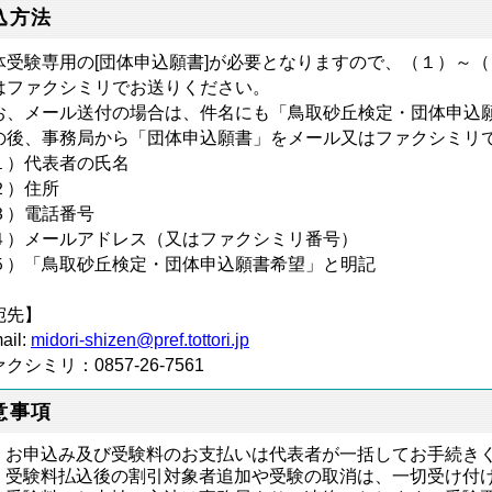
込方法
体受験専用の[団体申込願書]が必要となりますので、（１）～
はファクシミリでお送りください。
お、メール送付の場合は、件名にも「鳥取砂丘検定・団体申込
の後、事務局から「団体申込願書」をメール又はファクシミリ
１）代表者の氏名
２）住所
３）電話番号
４）メールアドレス（又はファクシミリ番号）
５）「鳥取砂丘検定・団体申込願書希望」と明記
宛先】
ail:
midori-shizen@pref.tottori.jp
クシミリ：0857-26-7561
意事項
お申込み及び受験料のお支払いは代表者が一括してお手続き
受験料払込後の割引対象者追加や受験の取消は、一切受け付