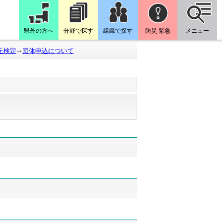
県外の方へ
分野で探す
組織で探す
防災 緊急
メニュー
丘検定
団体申込について