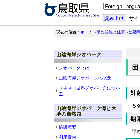
こ
の
ペ
ー
読み上げ
サイ
ジ
を
翻
現在の位置：
ホーム
県の組織と仕事
生活
訳
す
る
山陰海岸ジオパーク
ジオパークとは
山陰海岸ジオパークの概要
ユネスコ世界ジオパークについ
対
て
５
山陰海岸ジオパーク海と大
地の自然館
期
施設概要
平
利用案内