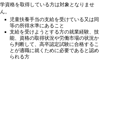
学資格を取得している方は対象となりませ
ん。
児童扶養手当の支給を受けている又は同
等の所得水準にあること
支給を受けようとする方の就業経験、技
能、資格の取得状況や労働市場の状況か
ら判断して、高卒認定試験に合格するこ
とが適職に就くために必要であると認め
られる方
３ 支給額
受講修了時給付金
対象講座を修了した場合に支給します。
支給額は対象講座の受講のために支払った
費用の２０％に相当する額です。
（ただし、4,001円以上10万円以下）
合格時給付金
受講修了時給付金の支給を受けた方が受講
終了日から起算して2年以内に高卒認定試験