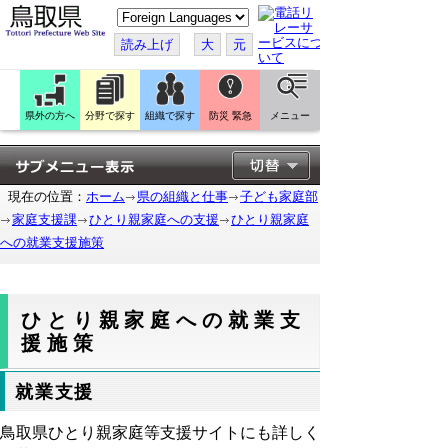
こ
の
ペ
読み上げ
大
元
ー
ジ
を
翻
訳
県外の方へ
分野で探す
組織で探す
防災 緊急
メニュー
す
る
現在の位置：
ホーム
県の組織と仕事
子ども家庭部
家庭支援課
ひとり親家庭への支援
ひとり親家庭
への就業支援施策
ひとり親家庭への就業支
援施策
就業支援
鳥取県ひとり親家庭等支援サイトにも詳しく