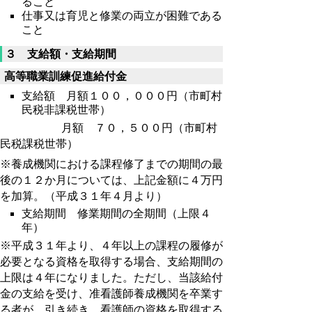
ること
仕事又は育児と修業の両立が困難である
こと
３ 支給額・支給期間
高等職業訓練促進給付金
支給額 月額１００，０００円（市町村
民税非課税世帯）
月額 ７０，５００円（市町村
民税課税世帯）
※養成機関における課程修了までの期間の最
後の１２か月については、上記金額に４万円
を加算。（平成３１年４月より）
支給期間 修業期間の全期間（上限４
年）
※平成３１年より、４年以上の課程の履修が
必要となる資格を取得する場合、支給期間の
上限は４年になりました。ただし、当該給付
金の支給を受け、准看護師養成機関を卒業す
る者が、引き続き、看護師の資格を取得する