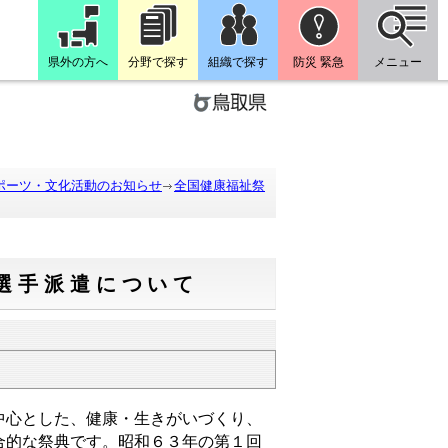
県外の方へ
分野で探す
組織で探す
防災 緊急
メニュー
ポーツ・文化活動のお知らせ
全国健康福祉祭
選手派遣について
心とした、健康・生きがいづくり、
合的な祭典です。昭和６３年の第１回