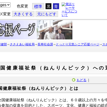
色変更
標準
黒
青
ズ変更
大
きくする
元
にもどす
保健部
ささえあい福祉局
長寿社会課
とっとり元気シニア応援ページ
ス
全国健康福祉祭（ねんりんピック）への
もどる
｜
国健康福祉祭（ねんりんピック）とは
国健康福祉祭（ねんりんピック）とは、６０歳以上の方々を中
会参加の促進を目的とした、スポーツ、文化、健康と福祉の総