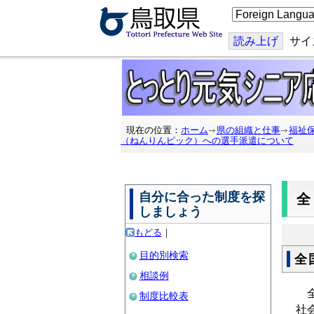
こ
の
ペ
ー
読み上げ
サイ
ジ
を
翻
訳
す
る
現在の位置：
ホーム
県の組織と仕事
福祉
（ねんりんピック）への選手派遣について
自分に合った制度を探
しましょう
もどる
｜
目的別検索
全
相談例
全
制度比較表
社