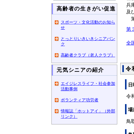
兵
高齢者の生きがい促進
及
第
スポーツ・文化活動のお知ら
せ
第
とっとりいきいきシニアバン
全
ク
高齢者クラブ（老人クラブ）
令
元気シニアの紹介
エイジレスライフ・社会参加
日
活動事例
令
ボランティア功労者
場
情報誌「ホットアイ」（外部
リンク）
鳥