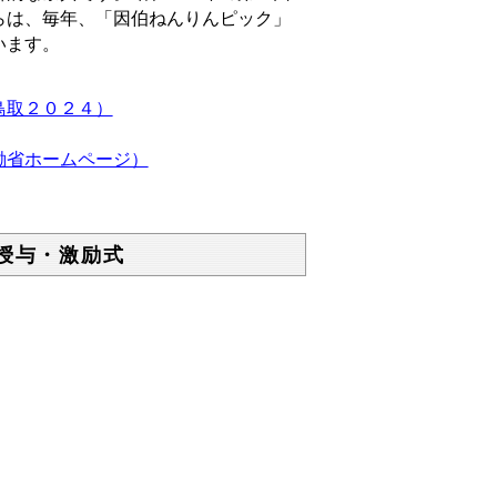
らは、毎年、「因伯ねんりんピック」
います。
鳥取２０２４）
働省ホームページ）
旗授与・激励式