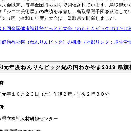
庫大会以来、毎年全国持ち回りで開催されています。鳥取県か
び「シニア美術展」の成績を考慮し、鳥取県選手団を派遣して
３６回（令和６年度）大会は、鳥取県で開催しました。
３６回全国健康福祉祭とっとり大会（ねんりんピックはばたけ
国健康福祉祭（ねんりんピック）の概要（外部リンク：厚生労
和元年度ねんりんピック紀の国わかやま2019 県
時
和元年１０月２３日（水）午後２時～午後２時３０分
所
取県立福祉人材研修センター