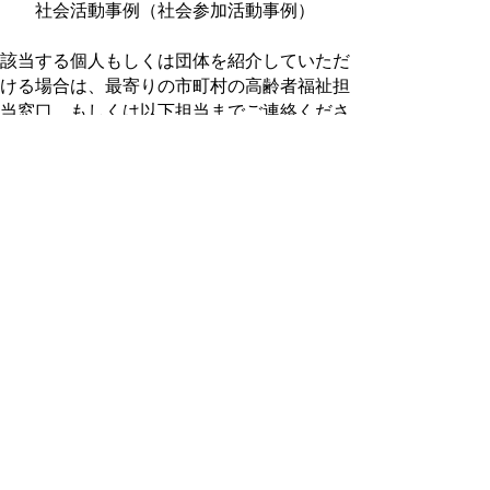
社会活動事例（社会参加活動事例）
該当する個人もしくは団体を紹介していただ
ける場合は、最寄りの市町村の高齢者福祉担
当窓口、もしくは以下担当までご連絡くださ
い。
（問い合わせ先）
鳥取県長寿社会課いきいき長寿推進担当
電話：
0857-26-7177
ファクシミリ：0857-
26-8168
詳細はこちらをご覧ください。（内閣府ホー
ムページ）
▲ページ上部に戻る
と
個人情報保護
|
リンクについて
|
著作権に
り
ついて
|
アクセシビリティ