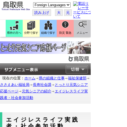
こ
の
ペ
読み上げ
大
元
ー
ジ
を
翻
訳
県外の方へ
分野で探す
組織で探す
防災 緊急
メニュー
す
る
現在の位置：
ホーム
県の組織と仕事
福祉保健部
ささえあい福祉局
長寿社会課
とっとり元気シニア
応援ページ
元気シニアの紹介
エイジレスライフ実
践者・社会参加活動
エイジレスライフ実践
者・社会参加活動