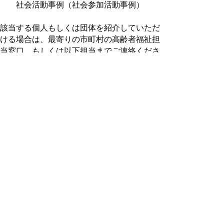
社会活動事例（社会参加活動事例）
該当する個人もしくは団体を紹介していただ
ける場合は、最寄りの市町村の高齢者福祉担
当窓口、もしくは以下担当までご連絡くださ
い。
（問い合わせ先）
鳥取県長寿社会課いきいき長寿推進担当
電話：
0857-26-7177
ファクシミリ：0857-
26-8168
詳細はこちらをご覧ください。（内閣府ホー
ムページ）
▲ページ上部に戻る
と
個人情報保護
|
リンクについて
|
著作権に
り
ついて
|
アクセシビリティ