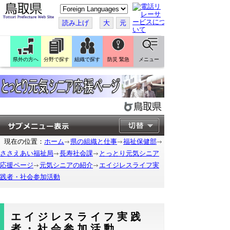
こ
の
ペ
読み上げ
大
元
ー
ジ
を
翻
訳
県外の方へ
分野で探す
組織で探す
防災 緊急
メニュー
す
る
現在の位置：
ホーム
県の組織と仕事
福祉保健部
ささえあい福祉局
長寿社会課
とっとり元気シニア
応援ページ
元気シニアの紹介
エイジレスライフ実
践者・社会参加活動
エイジレスライフ実践
者・社会参加活動