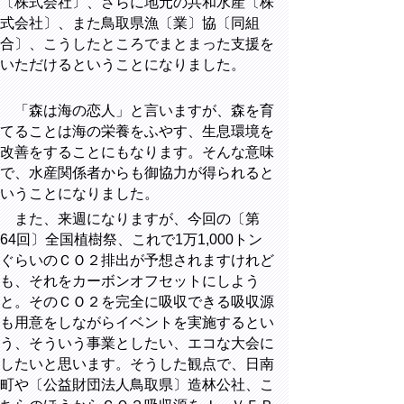
〔株式会社〕、さらに地元の共和水産〔株
式会社〕、また鳥取県漁〔業〕協〔同組
合〕、こうしたところでまとまった支援を
いただけるということになりました。
「森は海の恋人」と言いますが、森を育
てることは海の栄養をふやす、生息環境を
改善をすることにもなります。そんな意味
で、水産関係者からも御協力が得られると
いうことになりました。
また、来週になりますが、今回の〔第
64回〕全国植樹祭、これで1万1,000トン
ぐらいのＣＯ２排出が予想されますけれど
も、それをカーボンオフセットにしよう
と。そのＣＯ２を完全に吸収できる吸収源
も用意をしながらイベントを実施するとい
う、そういう事業としたい、エコな大会に
したいと思います。そうした観点で、日南
町や〔公益財団法人鳥取県〕造林公社、こ