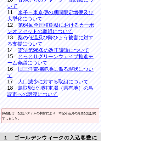
いて
11
米子－東京便の期間限定増便及び
大型化について
12
第64回全国植樹祭におけるカーボ
ンオフセットの取組について
13
梨の低温及び降ひょう被害に対す
る支援について
14
憲法第96条の改正議論について
15
とっとりグリーンウェイブ推進チ
ーム会議について
16
旧三洋電機跡地に係る現状につい
て
17
人口減少に対する取組について
18
鳥取駅北側駐車場（県有地）の鳥
取市への譲渡について
録画配信
配信システムの切替により、本記者会見の録画配信は終
了しました。
１ ゴールデンウィークの入込客数に