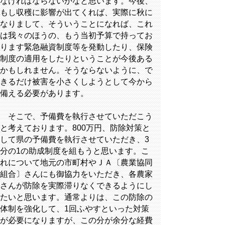
なければならないかなと思います。今後、
もし収穫に影響が出てくれば、実際に秋に
なりまして、そういうことになれば、これ
は我々のほうの、もう当初予算で持ってお
ります緊急融資制度等を発動したり、保険
制度の適用をしたりということが今後ある
かもしれません。そうならないように、で
きるだけ被害を小さくしようとして今から
備える必要があります。
そこで、予備費を執行させていただこう
と考えております。800万円、防除対策と
して県の予備費を執行させていただき、3
分の1の助成制度を組もうと思います。こ
れについて地元の市町村やＪＡ〔農業協同
組合〕さんにも御協力をいただき、各農家
さんが防除を実際滞りなくできるようにし
たいと思います。通常よりは、この防除の
体制を強化して、1回ふやすといった対策
が必要になりますが、この分が余分な経費