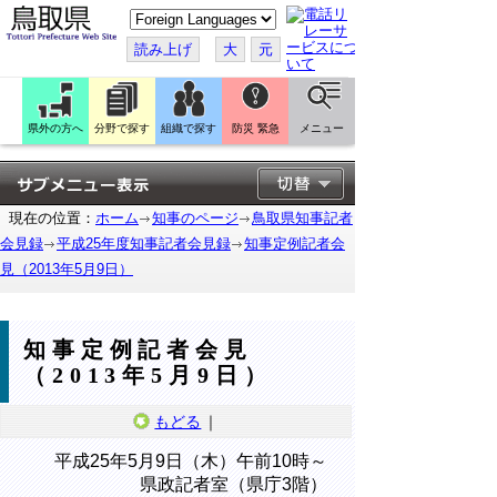
こ
の
ペ
読み上げ
大
元
ー
ジ
を
翻
訳
県外の方へ
分野で探す
組織で探す
防災 緊急
メニュー
す
る
現在の位置：
ホーム
知事のページ
鳥取県知事記者
会見録
平成25年度知事記者会見録
知事定例記者会
見（2013年5月9日）
知事定例記者会見
（2013年5月9日）
もどる
｜
平成25年5月9日（木）午前10時～
県政記者室（県庁3階）