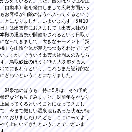
がふえていると。また、西のほうでは松江
〔自動車〕道を経由しまして広島方面から
もお客様が山陰のほうへ入ってくるという
ことになりました。いよいよあす〔5月10
日〕は出雲市におきまして〔出雲大社の〕
本殿の遷宮祭が開催をされるという日取り
になってきまして、大きなモーメント〔契
機〕を山陰全体が迎えつつあるわけでござ
いますが、そういう出雲大社周辺のみなら
ず、鳥取砂丘のほうも26万人を超える人
出でにぎわうという、これもまた記録的な
にぎわいということになりました。
温泉地のほうも、特に5月は、その予約
状況なども見てみますと、対前年をかなり
上回ってくるということになってきまし
て、今まで厳しい温泉地もあった状況が続
いておりましたけれども、ここに来てよう
やく上向いてきたということでございま
す。