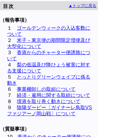
▲トップに戻る
目次
（報告事項）
１
ゴールデンウィークの入込客数に
ついて
２
米子－東京便の期間限定増便及び
大型化について
３
香港からのチャーター便誘致につ
いて
４
梨の低温及び降ひょう被害に対す
る支援について
５
とっとりグリーンウェイブに係る
動き
６
事業棚卸しの取組について
７
経済・雇用に関する取組について
８
境港を取り巻く動きについて
９
陰陽ダービー〔ガイナーレ鳥取VS
ファジアーノ岡山戦〕について
（質疑事項）
10
香港からのチャーター便誘致につ