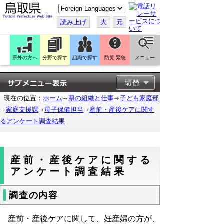
こ
の
ペ
読み上げ
大
元
ー
ジ
を
翻
訳
県外の方へ
分野で探す
組織で探す
防災 緊急
メニュー
す
る
現在の位置：
ホーム
県の組織と仕事
子ども家庭部
家庭支援課
母子保健担当
産前・産後ケアに関す
るアンケート調査結果
産前・産後ケアに関する
アンケート調査結果
調査の内容
産前・産後ケアに関して、妊産婦の方が、