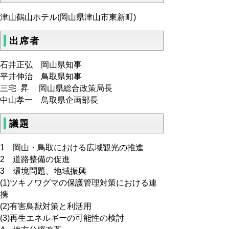
津山鶴山ホテル(岡山県津山市東新町)
出席者
石井正弘 岡山県知事
平井伸治 鳥取県知事
三宅 昇 岡山県総合政策局長
中山孝一 鳥取県企画部長
議題
1 岡山・鳥取における広域観光の推進
2 道路整備の促進
3 環境問題、地域振興
(1)ツキノワグマの保護管理対策における連
携
(2)有害鳥獣対策と利活用
(3)再生エネルギーの可能性の検討