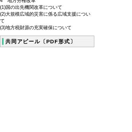
4 地方分権改革
(1)国の出先機関改革について
(2)大規模広域的災害に係る広域支援につい
て
(3)地方税財源の充実確保について
共同アピール〔PDF形式〕
岡山・鳥取両県を結ぶ高速道路ネットワーク
等の整備に向けた共同アピール
【PDF:126KB】
「岡山・鳥取ご当地グルメ同盟」宣言
【PDF:45KB】
議事録 〔PDF形式〕
議事録【PDF:３７７KB】