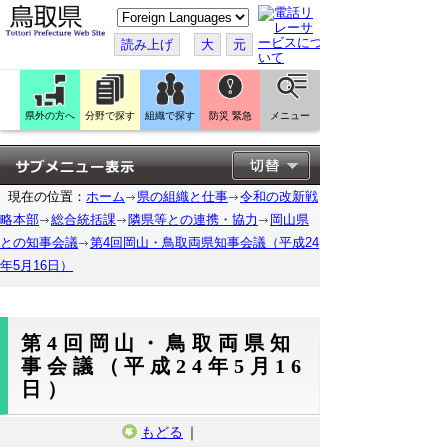
こ
の
ペ
読み上げ
大
元
ー
ジ
を
翻
訳
県外の方へ
分野で探す
組織で探す
防災 緊急
メニュー
す
る
現在の位置：
ホーム
県の組織と仕事
令和の改新戦
略本部
総合統括課
隣県等との連携・協力
岡山県
との知事会議
第4回岡山・鳥取両県知事会議（平成24
年5月16日）
第4回岡山・鳥取両県知
事会議（平成24年5月16
日）
もどる
｜