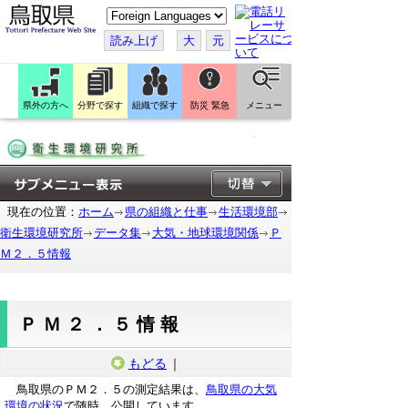
こ
の
ペ
読み上げ
大
元
ー
ジ
を
翻
訳
県外の方へ
分野で探す
組織で探す
防災 緊急
メニュー
す
る
現在の位置：
ホーム
県の組織と仕事
生活環境部
衛生環境研究所
データ集
大気・地球環境関係
Ｐ
Ｍ２．５情報
ＰＭ２．５情報
もどる
｜
鳥取県のＰＭ２．５の測定結果は、
鳥取県の大気
環境の状況
で随時、公開しています。