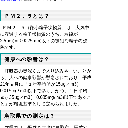
ＰＭ２．５とは？
ＰＭ２．５（微小粒子状物質）は、大気中
に浮遊する粒子状物質のうち、粒径が
2.5μm(＝0.0025mm)以下の微細な粒子の総
称です。
健康への影響は？
呼吸器の奥深くまで入り込みやすいことか
ら、人への健康影響が懸念されており、平成
21年９月に「１年平均値が15μg／m3(＝
0.015mg/ m3)以下であり、かつ、１日平均
値が35μg／m3(＝0.035mg/ m3)以下であるこ
と」が環境基準として定められました。
鳥取県での測定は？
本県では、平成23年度に鳥取市、平成24