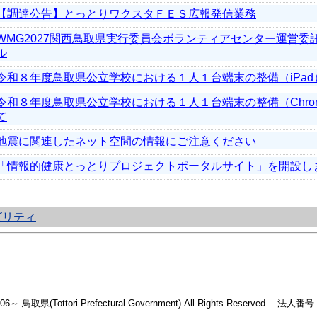
【調達公告】とっとりワクスタＦＥＳ広報発信業務
WMG2027関西鳥取県実行委員会ボランティアセンター運営委
ル
令和８年度鳥取県公立学校における１人１台端末の整備（iPa
令和８年度鳥取県公立学校における１人１台端末の整備（Chrom
て
地震に関連したネット空間の情報にご注意ください
「情報的健康とっとりプロジェクトポータルサイト」を開設し
ビリティ
2006～ 鳥取県(Tottori Prefectural Government) All Rights Reserved. 法人番号