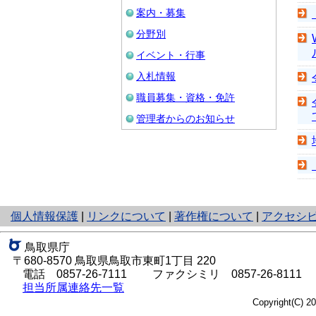
案内・募集
分野別
イベント・行事
入札情報
職員募集・資格・免許
管理者からのお知らせ
と
個人情報保護
|
リンクについて
|
著作権について
|
アクセシ
り
ネ
鳥取県庁
ッ
〒680-8570 鳥取県鳥取市東町1丁目 220
ト
電話
0857-26-7111
ファクシミリ 0857-26-8111
へ
担当所属連絡先一覧
の
Copyright(C) 