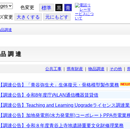
色変更
標準
黒
青
ズ変更
大
きくする
元
にもどす
物品調達
物品調達
公共工事
｜
県有財産
｜
物品調達
｜
その他
｜
【調達公告】「青谷弥生犬」生体復元・骨格模型製作業務
【調達公告】令和8年度庁内LAN通信機器賃貸借
【調達公告】Teaching and Learning Upgradeライセンス調達
【調達公告】加地発電所(水力発電所)コーポレートPPA売電業
【調達公告】令和８年度青谷上寺地遺跡重要文化財修理業務