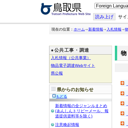
こ
の
ペ
ー
読み上げ
サイ
ジ
を
翻
現在の位置：
ホーム
新着情報
入札情報
訳
す
る
●公共工事・調達
入札情報（公共事業）
物品電子調達Webサイト
県公報
県からのお知らせ
もどる
新着情報の全ジャンルまとめ
(あんしんトリピーメール、報
道提供資料等を除く)
注意喚起情報