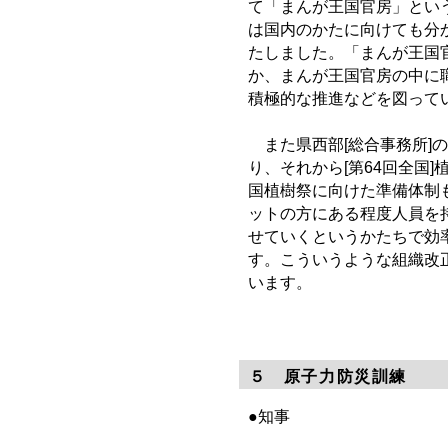
て「まんが王国官房」とい
は国内のかたに向けても分
たしました。「まんが王国
か、まんが王国官房の中に
積極的な推進などを図って
また県西部[総合事務所]の
り、それから[第64回全国
国植樹祭に向けた準備体制
ットの方にある程度人員を
せていくというかたちで効
す。こういうような組織改正
います。
５ 原子力防災訓練
●知事