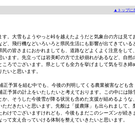
▲トップに
す。大雪もようやっと峠を越えたようだと気象台の方は見て
など、飛行機などいろいろと県民生活にも影響が出てきている
県民の皆さまにおかれましても、道路などよくよく注意をして
思います。先立っては岩美町の方で土砂崩れがあるなど、自然
ところでございます。県としても全力を挙げまして気を引き締
りたいと思います。
]補正予算を組む中でも、今後の判明してくる農業被害なども含
2月補正予算の計上をいたしたいと考えております。この中には除
とか、そうした今後雪が降る状況も含めた支援が組めるような
いただきたいと思います。先般は「援農隊」も出られまして、
たわけでございますけれども、今後もまだこのシーズンが続き
なって支え合っていける体制を整えていきたいと思います。