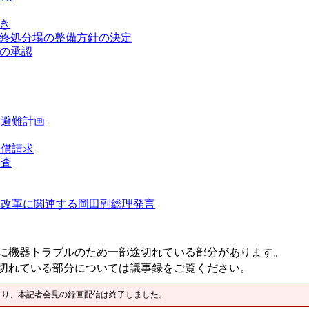
き
終処分場の整備方針の決定
の承認
民避難計画
賠償請求
捜査
体改革に関連する岡田副総理発言
に機器トラブルのため一部途切れている部分があります。
切れている部分については議事録をご覧ください。
より、本記者会見の録画配信は終了しました。