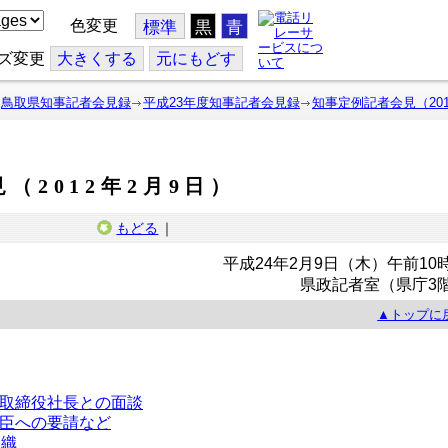
色変更
標準
黒
青
ズ変更
大
きくする
元
にもどす
鳥取県知事記者会見録
平成23年度知事記者会見録
知事定例記者会見（201
（2012年2月9日）
もどる
｜
平成24年2月9日（木）午前10
県政記者室（県庁3
▲トップに
取締役社長との面談
臣への要請など
組織