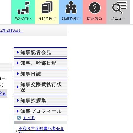
県外の方へ
分野で探す
組織で探す
防災 緊急
メニュー
2年2月9日）
知事記者会見
知事、幹部日程
知事日誌
時～
階）
知事交際費執行状
況
戻る
知事挨拶集
知事プロフィール
もどる
令和８年度知事記者会見