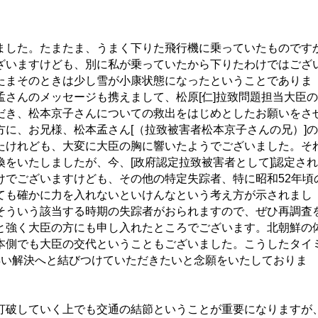
した。たまたま、うまく下りた飛行機に乗っていたものです
ざいますけども、別に私が乗っていたから下りたわけではござ
たまそのときは少し雪が小康状態になったということでありま
孟さんのメッセージも携えまして、松原[仁]拉致問題担当大臣の
だき、松本京子さんについての救出をはじめとしたお願いをさ
方に、お兄様、松本孟さん[（拉致被害者松本京子さんの兄）]の
たけれども、大変に大臣の胸に響いたようでございました。そ
換をいたしましたが、今、[政府認定拉致被害者として]認定され
けでございますけども、その他の特定失踪者、特に昭和52年頃
ても確かに力を入れないといけんなという考え方が示されまし
そういう該当する時期の失踪者がおられますので、ぜひ再調査
と強く大臣の方にも申し入れたところでございます。北朝鮮の
本側でも大臣の交代ということもございました。こうしたタイ
早い解決へと結びつけていただきたいと念願をいたしておりま
破していく上でも交通の結節ということが重要になりますが