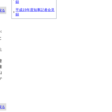
録
平成19年度知事記者会見
戻る
録
が
と
。
上
整
確
山
か
戻る