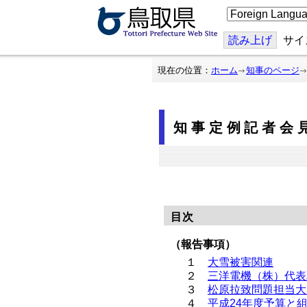
こ
の
ペ
ー
読み上げ
サイ
ジ
を
翻
現在の位置：
ホーム
知事のページ
訳
す
る
知事定例記者会見
目次
（報告事項）
１
大雪被害関連
２
三洋電機（株）代表
３
松原拉致問題担当大
４
平成24年度予算と