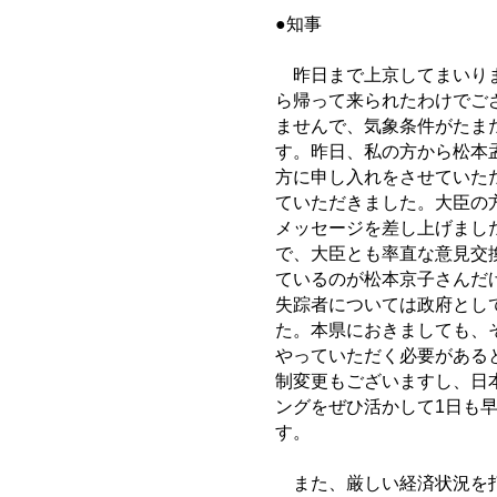
●知事
昨日まで上京してまいりま
ら帰って来られたわけでご
ませんで、気象条件がたま
す。昨日、私の方から松本
方に申し入れをさせていた
ていただきました。大臣の
メッセージを差し上げまし
で、大臣とも率直な意見交
ているのが松本京子さんだ
失踪者については政府とし
た。本県におきましても、
やっていただく必要がある
制変更もございますし、日
ングをぜひ活かして1日も
す。
また、厳しい経済状況を打