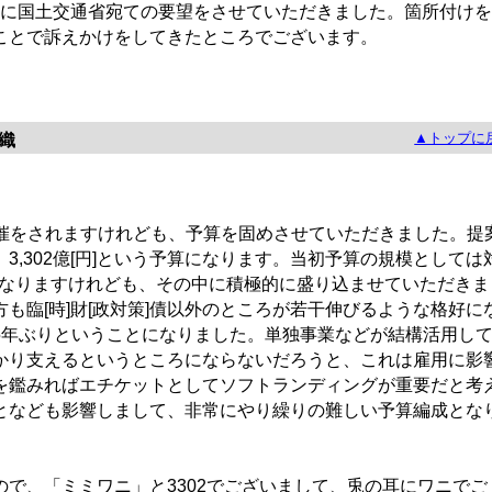
の方に国土交通省宛ての要望をさせていただきました。箇所付けを
ことで訴えかけをしてきたところでございます。
▲トップに
織
開催をされますけれども、予算を固めさせていただきました。提
3,302億[円]という予算になります。当初予算の規模としては
はなりますけれども、その中に積極的に盛り込ませていただきま
も臨[時]財[政対策]債以外のところが若干伸びるような格好に
5年ぶりということになりました。単独事業などが結構活用し
かり支えるというところにならないだろうと、これは雇用に影
を鑑みればエチケットとしてソフトランディングが重要だと考
となども影響しまして、非常にやり繰りの難しい予算編成とな
すので、「ミミワニ」と3302でございまして、兎の耳にワニでご