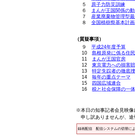
５
原子力防災訓練
６
まんが王国関係の動
７
産業廃棄物管理型最
８
全国植樹祭基本計画
（質疑事項）
９
平成24年度予算
10
島根原発に係る住
11
まんが王国官房
12
東京電力への損害
13
特定失踪者の徹底
14
毎年の重点テーマ
15
四国広域連合
16
税と社会保障の一
※本日の知事記者会見映像
申し訳ありませんが、途
録画配信
配信システムの切替に