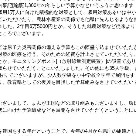
事記[編纂]1,300年の年らしい予算かなというふうに思います
雇用1万人に向けた積極的な対策として、雇用対策あるいは中
ていただいたり、農林水産業の関係でも他県に先んじるような
した。2年目6万5000円とか、そうした就農対策など従来より
ところでございます。
は原子力災害関係の備える予算もこの際盛り込ませていただ
対策の医療を行う、そのための経費を計上させていただいたり
とか、モニタリングポスト[（放射線量測定装置）]の設置であり
取らせていただくことにいたしました。その他にも35人学級、
どおりでございますが、少人数学級を小中学校全学年で展開をす
り、教育県としての復興を目指した予算組みをさせていただい
ざいまして、まんが王国などの取り組みもございますし、環
代に向けた予算編成なども展開をさせていただくということに
建国をする年だということで、今年の4月から県庁の組織と