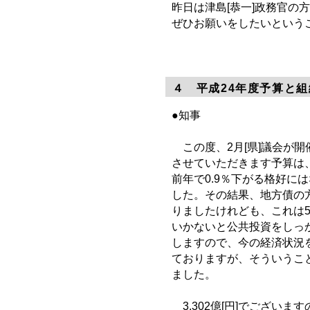
昨日は津島[恭一]政務官
ぜひお願いをしたいという
４ 平成24年度予算と組
●知事
この度、2月[県]議会が
させていただきます予算は、
前年で0.9％下がる格好に
した。その結果、地方債の方
りましたけれども、これは
いかないと公共投資をしっ
しますので、今の経済状況
ておりますが、そういうこ
ました。
3,302億[円]でございま