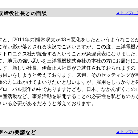
▲トップに
取締役社長との面談
、[2011年の]経常収支が43％悪化をしたというようなこと
て深い影が落とされる状況でございますが、この度、三洋電機
クトロニクス社が統合するということが急遽発表になりました
て、地元の強い思いを三洋電機株式会社の本社の方にお届けに
ます。新しい社長、伊藤正人社長がご就任されておられますの
お伺いをしようと考えております。来週、そのセッティングが
阪の方に出かけてまいりたいと思いますが、雇用をしっかりと
グローバル競争の中でありますけども、日本、なかんずくこの
生産活動など、事業活動を展開することの必要性を私どもの方
まいる必要があるだろうと考えております。
▲トップに
臣への要請など