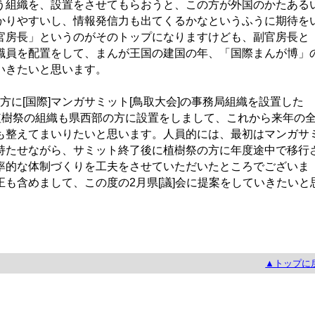
う組織を、設置をさせてもらおうと、この方が外国のかたある
かりやすいし、情報発信力も出てくるかなというふうに期待を
官房長」というのがそのトップになりますけども、副官房長と
職員を配置をして、まんが王国の建国の年、「国際まんが博」
いきたいと思います。
方に[国際]マンガサミット[鳥取大会]の事務局組織を設置した
]植樹祭の組織も県西部の方に設置をしまして、これから来年の
も整えてまいりたいと思います。人員的には、最初はマンガサ
持たせながら、サミット終了後に植樹祭の方に年度途中で移行
率的な体制づくりを工夫をさせていただいたところでございま
も含めまして、この度の2月県[議]会に提案をしていきたいと
▲トップに