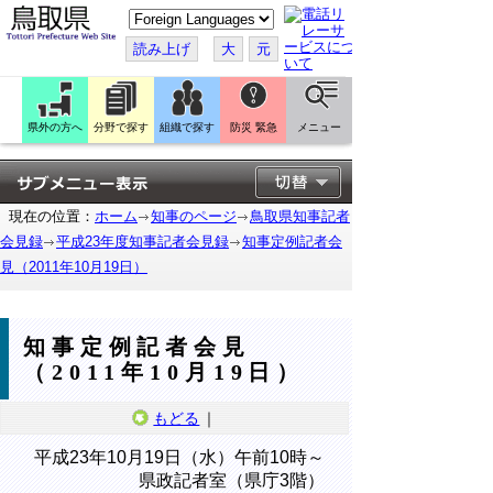
こ
の
ペ
読み上げ
大
元
ー
ジ
を
翻
訳
県外の方へ
分野で探す
組織で探す
防災 緊急
メニュー
す
る
現在の位置：
ホーム
知事のページ
鳥取県知事記者
会見録
平成23年度知事記者会見録
知事定例記者会
見（2011年10月19日）
知事定例記者会見
（2011年10月19日）
もどる
｜
平成23年10月19日（水）午前10時～
県政記者室（県庁3階）