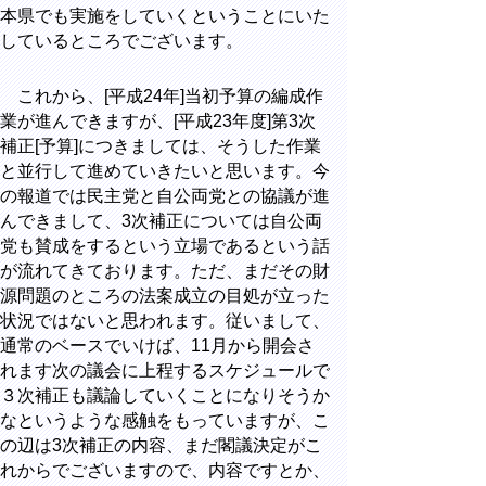
本県でも実施をしていくということにいた
しているところでございます。
これから、[平成24年]当初予算の編成作
業が進んできますが、[平成23年度]第3次
補正[予算]につきましては、そうした作業
と並行して進めていきたいと思います。今
の報道では民主党と自公両党との協議が進
んできまして、3次補正については自公両
党も賛成をするという立場であるという話
が流れてきております。ただ、まだその財
源問題のところの法案成立の目処が立った
状況ではないと思われます。従いまして、
通常のベースでいけば、11月から開会さ
れます次の議会に上程するスケジュールで
３次補正も議論していくことになりそうか
なというような感触をもっていますが、こ
の辺は3次補正の内容、まだ閣議決定がこ
れからでございますので、内容ですとか、