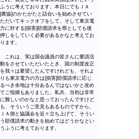
ふうに考えております。本日にでもＪＡ
[農協]のかたがたと話合いを始めさせてい
ただいてキックオフをして、そして東京電
力に対する[損害]賠償請求を県としても後
押しをしていく必要があるかなと考えてお
ります。
これは、実は国会議員の皆さんに要請活
動をさせていただいたとき、国の制度改正
を我々は要望したんですけれども、それよ
りも東京電力の方は[損害]賠償請求に応じ
るべき余地は十分あるんではないかと改め
てご指摘もありました。私共、当初は非常
に難しいのかなと思っておったんですけど
も、そういうご意見もあるものですから、
ＪＡ側と協議会を近々立ち上げて、そうい
う賠償請求の動きを始めてはどうかなとい
うふうに考えております。