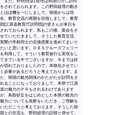
また、野田[佳彦] 総理は韓国の方に訪問
をされておられます。この野田総理の動き
とほぼ機を一にしまして、韓国からは現
在、教育交流の再開を目指しまして、教育
団[江原道教育庁訪問団]の皆さんが来日を
されておられます。私もこの後、面会をさ
せていただきまして、そうした教育交流、
実際の学校同士の交換授業を進めてまいり
たいと思います。ＤＢＳクルーズフェリー
を利用して、そういう教育旅行も実現をし
てきている中でございますが、今までは絆
が切れておりましたので、本格化させてい
く必要があるだろうと考えております。ま
た、韓国の観光関係のかたがたが訪問をさ
れることになっておりまして、本県で江原
道の魅力のＰＲもされるわけであります
が、鳥取砂丘をはじめとした本県の観光の
魅力についても視察をいただき、ご理解を
いただこうと考えております。そうした韓
国との交流も、野田総理の訪韓と併せて、