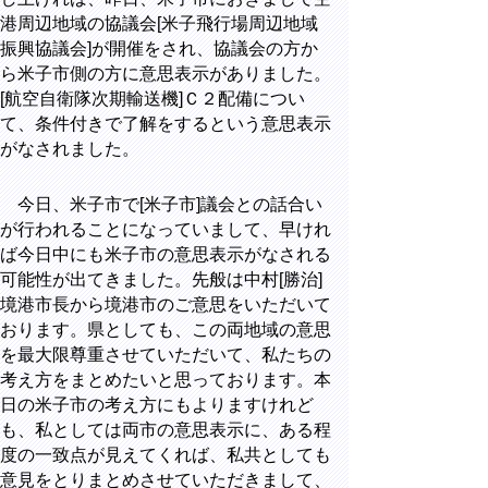
港周辺地域の協議会[米子飛行場周辺地域
振興協議会]が開催をされ、協議会の方か
ら米子市側の方に意思表示がありました。
[航空自衛隊次期輸送機]Ｃ２配備につい
て、条件付きで了解をするという意思表示
がなされました。
今日、米子市で[米子市]議会との話合い
が行われることになっていまして、早けれ
ば今日中にも米子市の意思表示がなされる
可能性が出てきました。先般は中村[勝治]
境港市長から境港市のご意思をいただいて
おります。県としても、この両地域の意思
を最大限尊重させていただいて、私たちの
考え方をまとめたいと思っております。本
日の米子市の考え方にもよりますけれど
も、私としては両市の意思表示に、ある程
度の一致点が見えてくれば、私共としても
意見をとりまとめさせていただきまして、