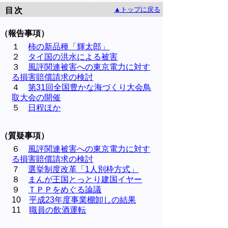
▲トップに戻る
目次
（報告事項）
１
柿の新品種「輝太郎」
２
タイ国の洪水による被害
３
風評関連被害への東京電力に対す
る損害賠償請求の検討
４
第31回全国豊かな海づくり大会鳥
取大会の開催
５
日程ほか
（質疑事項）
６
風評関連被害への東京電力に対す
る損害賠償請求の検討
７
選挙制度改革「1人別枠方式」
８
まんが王国とっとり建国イヤー
９
ＴＰＰをめぐる論議
10
平成23年度事業棚卸しの結果
11
職員の飲酒運転