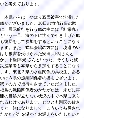
いと考えております。
本県からは、やはり豪雪被害で沈没した
船がございました。30日の放流行事の際
に、展示航行を行う船の中には「紅栄丸」
という一旦、海の下に沈んで引き上げた船
も復帰をして参加をするということになり
ます。また、式典会場の方には、境港のや
はり被害を受けられた安田[明弘]さんと
か、下釜[幸光]さんといった、そうした被
災漁業者も本県から参加をすることになり
ます。東北３県の水産関係の高校生、ある
いは３県の漁業関係者の姿もございます。
我々の方で招待をさせていただきました。
福島の漁協関係者のかたがたは、未だに再
開の目処が立たない状況の中で本県に来ら
れるわけであります。ぜひとも県民の皆さ
まと一緒になりまして、こういう被災され
たかたがたを温かくお迎えをいたしたいと