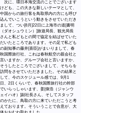
次に、環日本海交流のことでございます
けども、この大きな新しいテーマとして、
中国からの旅行客を鳥取県内の方にも呼び
込んでいこうという動きをさせていただき
まして、つい[8月]22日に上海市の道[書明
（ダオシュウミン）]旅遊局長、観光局長
さんと私どもとの間で協定を結ばせていた
だいたところであります。その足で私ども
の副知事の藤井[喜臣]がまいりまして、春
秋国際旅行社、これは春秋航空の親会社と
言いますか、グループ会社と言いますか、
そうしたところでございまして、そちらを
訪問をさせていただきました。その結果と
して、今のスケジュール感では、9月1
日、2日くらいで、春秋国際旅行社の幹部
でいらっしゃいます、姜[偉浩（ジャンウ
ェイハオ）]副社長さん、そしてスタッフ
のかたに、鳥取の方に来ていただこうと考
えております。そういうことで合意が、大
体おおむね取れました。