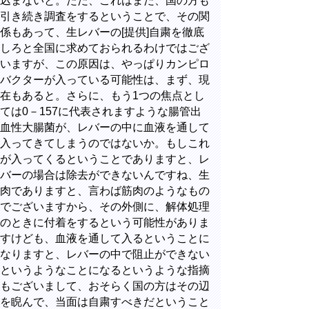
込まないと。ただ、これはまだ、国の方も
引き続き調査をするということで、その関
係もあって、生レバーの[提供]自粛を徹底
しろと全国に求めておられるわけではござ
いますが、この原因は、やっぱりカンピロ
バクターが入っている可能性は、まず、現
在もあると。さらに、もう1つの焦点とし
ては0－157に代表されますような腸管出
血性大腸菌が、レバーの中に血液を通して
入ってきてしまうのではないか。もしこれ
が入ってくるということでありますと、レ
バーの場合は除去ができないんですね、生
肉でありますと、言わば筋肉のようなもの
でございますから、その外側に、解体処理
のときに付着をするという可能性がありま
すけども、血液を通して入るということに
なりますと、レバーの中で阻止ができない
というようなことになるというような指摘
もございまして、おそらく国の方はその辺
を睨んで、当面は自粛すべきだということ