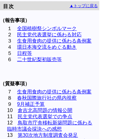
▲トップに戻る
目次
（報告事項）
１
全国植樹祭シンボルマーク
２
民主党代表選挙に係わる対応
３
生食用食肉の提供に係わる条例案
４
環日本海交流をめぐる動き
５
日程等
６
二十世紀梨初販売等
（質疑事項）
７
生食用食肉の提供に係わる条例案
８
春秋国際旅行社の県内視察
９
9月補正予算
10
倉吉北高問題の情報公開
11
民主党代表選挙での争点
12
鳥取市庁舎移転新築問題に係わる
臨時市議会採決への感想
13
第30次地方制度調査会発足