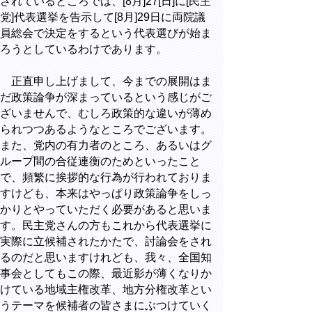
されているところでは、[8月]27[日]に[民主
党]代表選挙を告示して[8月]29日に両院議
員総会で決定をするという代表選びが始ま
ろうとしているわけであります。
正直申し上げまして、今までの展開はま
だ政策論争が深まっているという感じがご
ざいませんで、むしろ政策的な違いが薄め
られつつあるようなところでございます。
また、党内の有力者のところ、あるいはグ
ループ間の合従連衡のためといったこと
で、頻繁に挨拶的な行為が行われておりま
すけども、本来はやっぱり政策論争をしっ
かりとやっていただく必要があると思いま
す。民主党さんの方もこれから代表選挙に
実際に立候補されたかたで、討論会をされ
るのだと思いますけれども、我々、全国知
事会としてもこの際、最近影が薄くなりか
けている地域主権改革、地方分権改革とい
うテーマを候補者の皆さまにぶつけていく