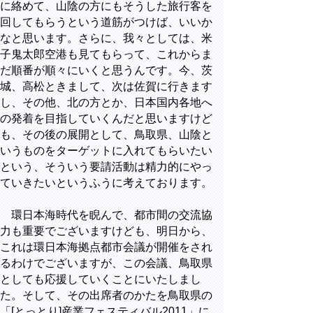
に絡めて、山陰の方にもそうした旅行客を
回してもらうという道筋がつけば、いいか
なと思います。さらに、我々としては、米
子鬼太郎空港も見てもらって、これからま
だ順番が順々にいくと思うんです。今、茨
城、高松ときまして、次は佐賀に行きます
し、その他、北の方とか、日本国内各地へ
の発着を目指していくんだと思いますけど
も、その後の展開として、鳥取県、山陰と
いうものをターゲットに入れてもらいたい
という、そういう要請活動は精力的にやっ
ていきたいというふうに考えております。
環日本海時代を睨んで、都市間の交流協
力も重要でございますけども、明日から、
これは環日本海拠点都市会議が開催をされ
るわけでございますが、この会議、鳥取県
としても応援していくことにいたしまし
た。そして、その出席者のかたを鳥取県の
「[とっとり]産業フェスティバル2011」に