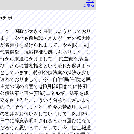
ップ
に戻る
●知事
今、国政が大きく展開しようとしており
ます。夕べも前原誠司さんが、元外務大臣
が名乗りを挙げられまして、やや[民主党]
代表選挙、混戦模様な感じもあります。こ
れから来週にかけまして、[民主党]代表選
び、さらに首相指名という流れが起きよう
としています。特例公債法案の採決が少し
遅れておりまして、今、自[由]民[主]党と民
主党の間の合意では[8月]26日までに特例
公債法案と再生[可能]エネルギー法案を成
立をさせると、こういう合意がございます
ので、そうしますと、昨今の菅総理[大臣]
の答弁をお伺いをしていまして、[8月]26
日中に辞意表明をされるという運びになる
だろうと思います。そして、今、世上報道