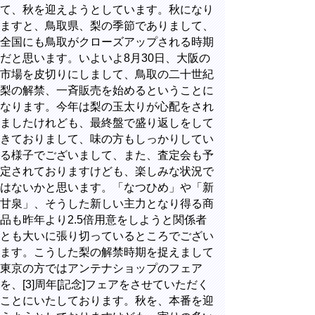
て、秋を迎えようとしています。秋になり
ますと、鳥取県、梨の季節でありまして、
全国にも鳥取がクローズアップされる時期
だと思います。いよいよ8月30日、大阪の
市場を皮切りにしまして、鳥取の二十世紀
梨の解禁、一斉販売を始めるということに
なります。今年は梨の玉太りが心配をされ
ましたけれども、最終盤で盛り返しをして
きておりまして、味の方もしっかりしてい
る様子でございまして、また、査定会も予
定されておりますけども、楽しみな状況で
はないかと思います。「なつひめ」や「新
甘泉」、そうした新しい主力となり得る商
品も昨年より2.5倍用意をしようと関係者
とも大いに張り切っているところでござい
ます。こうした梨の解禁時期を捉えまして
東京の方ではアンテナショップのフェア
を、[3]周年[記念]フェアをさせていただく
ことにいたしております。秋を、本番を迎