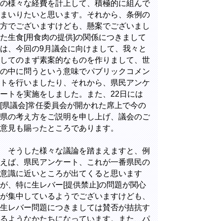
の様々な経費を計上して、積極的に組んで
まいりたいと思います。それから、条例の
方でございますけども、懸案でございまし
た生食[用食肉の提供]の関係につきまして
は、今回の9月議会に向けまして、我々と
してのまず素案的なものを作りまして、世
の中に問うという意味でパブリックコメン
トを行いましたり、それから、県民アンケ
ートを実施をしました。また、22日には
[県議会]常任委員会が開かれた席上で今の
県の考え方をご説明を申し上げ、議会のご
意見も賜ったところであります。
そうした様々な議論を踏まえますと、例
えば、県民アンケート、これが一番県民の
意識に近いところが出てくると思います
が、特に生レバー[提供禁止]の問題が関心
が集中しているようでございますけども、
生レバー問題につきましては賛否が拮抗す
るようなかたちになっています。また、パ