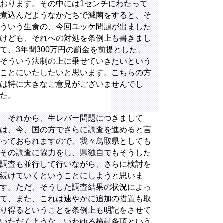
おります。その中には1センチにわたって
煮込んだようなかたちで滅菌をすると、そ
ういう生食の、今回ユッケ問題が出ました
けども、それへの対処を条例上も書きまし
て、3年間300万円の罰金を前提とした、
そういう法制の上に乗せていきたいという
ことにいたしたいと思います。こちらの方
は特に大きなご意見がございませんでし
た。
それから、生レバー問題につきまして
は、今、国の方でさらに調査を進めると言
っておられますので、我々鳥取県としても
その調査に協力をし、県独自でもそうした
調査も並行して行いながら、さらに検討を
続けていくということにしようと思いま
す。ただ、そうした調査結果の状況によっ
て、また、これは速やかに追加の措置も取
り得るということを条例上も明記をさせて
いただくような、いわゆる検討条項という