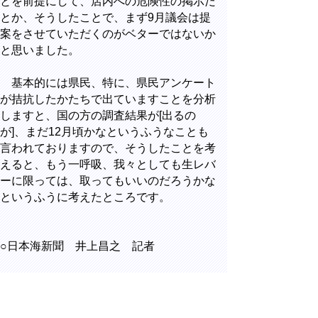
とを前提にして、店内への危険性の掲示だ
とか、そうしたことで、まず9月議会は提
案をさせていただくのがベターではないか
と思いました。
基本的には県民、特に、県民アンケート
が拮抗したかたちで出ていますことを分析
しますと、国の方の調査結果が[出るの
が]、まだ12月頃かなというふうなことも
言われておりますので、そうしたことを考
えると、もう一呼吸、我々としても生レバ
ーに限っては、取ってもいいのだろうかな
というふうに考えたところです。
○日本海新聞 井上昌之 記者
やはり方針転換という言い方が正しいか
どうか分かりませんけども、当初、禁止す
るということをこの会見でもおっしゃって