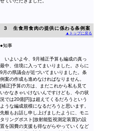
せていただきました。
３ 生食用食肉の提供に係わる条例案
▲トップに戻る
●知事
いよいよ今、9月補正予算も編成の真っ
最中、佳境に入ってまいりました。さらに
9月の県議会が近づいてまいりました。条
例案の作成も進めなければなりません。
[補正]予算の方は、まだこれから私も見て
いかなきゃいけないんですけども、今の状
況では20億[円]は超えてくるだろうという
ような編成規模になるだろうと思います。
先般もお話し申し上げましたように、モニ
タリングポスト[放射能監視測定装置]の設
置を国費の支援も得ながらやっていくなど