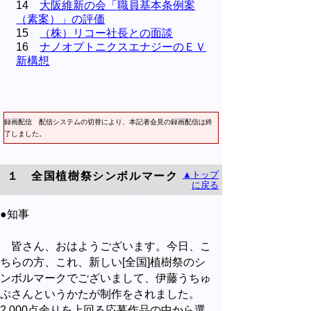
14
大阪維新の会「職員基本条例案
（素案）」の評価
15
（株）リコー社長との面談
16
ナノオプトニクスエナジーのＥＶ
新構想
録画配信
配信システムの切替により、本記者会見の録画配信は終
了しました。
▲トップ
１ 全国植樹祭シンボルマーク
に戻る
●知事
皆さん、おはようございます。今日、こ
ちらの方、これ、新しい[全国]植樹祭のシ
ンボルマークでございまして、伊藤うちゅ
ぷさんというかたが制作をされました。
2,000点余りを上回る応募作品の中から選