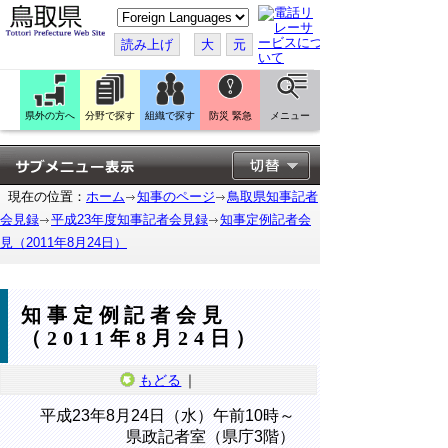
こ
の
ペ
読み上げ
大
元
ー
ジ
を
翻
訳
県外の方へ
分野で探す
組織で探す
防災 緊急
メニュー
す
る
現在の位置：
ホーム
知事のページ
鳥取県知事記者
会見録
平成23年度知事記者会見録
知事定例記者会
見（2011年8月24日）
知事定例記者会見
（2011年8月24日）
もどる
｜
平成23年8月24日（水）午前10時～
県政記者室（県庁3階）