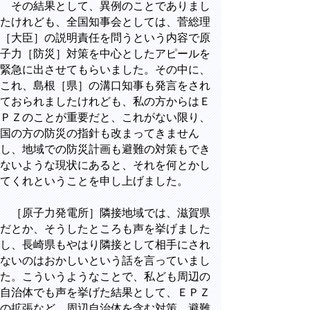
その結果として、異例のことでありまし
たけれども、全国知事会としては、菅総理
［大臣］の説明責任を問うという内容で原
子力［防災］対策を中心としたアピールを
緊急に出させてもらいました。その中に、
これ、島根［県］の溝口知事も発言をされ
ておられましたけれども、私の方からはＥ
ＰＺのことが重要だと、これがない限り、
国の方の防災の指針も改まってきません
し、地域での防災計画も避難の対策もでき
ないような現状にあると、それを何とかし
てくれということを申し上げました。
［原子力発電所］隣接地域では、滋賀県
だとか、そうしたところも声を挙げました
し、長崎県もやはり隣接として相手にされ
ないのはおかしいという話を言っていまし
た。こういうようなことで、私ども周辺の
自治体でも声を挙げた結果として、ＥＰＺ
の拡張など、周辺自治体を含む対策、避難