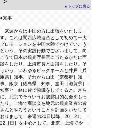
ン
▲トップに戻る
●知事
来週からは中国の方に出張をいたしま
す。これは関西広域連合として初めて一大
プロモーションを中国大陸でかけていこう
という、その実践行動でございまして、向
こうで日本の観光庁長官に当たるかたに面
談をしたり、上海市長と面談をしたり、そ
ういう、いわゆるビッグネームと井戸［兵
庫県］知事、それから山田［京都府］知
事、飯泉［徳島県］知事、嘉田［滋賀県］
知事と一緒に皆で協議をしてくると。さら
に、北京でそういうお披露目的な会をもっ
たり、上海で商談会を地元の観光業者の皆
さんとやろうということを計画をいたして
おりまして、来週の20日以降、20、21、
22［日］を中心として、北京、上海でや