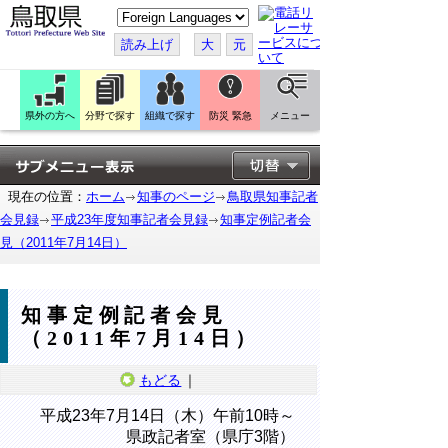
こ
の
ペ
読み上げ
大
元
ー
ジ
を
翻
訳
県外の方へ
分野で探す
組織で探す
防災 緊急
メニュー
す
る
現在の位置：
ホーム
知事のページ
鳥取県知事記者
会見録
平成23年度知事記者会見録
知事定例記者会
見（2011年7月14日）
知事定例記者会見
（2011年7月14日）
もどる
｜
平成23年7月14日（木）午前10時～
県政記者室（県庁3階）