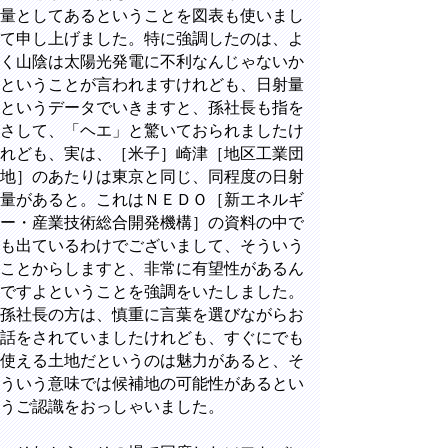
量としてあるということを図表も使いまし
て申し上げました。特に強調したのは、よ
く山陰は太陽光発電に不利なんじゃないか
ということが言われますけれども、日射量
というデータでいきますと、孫社長も指を
さして、「ヘエ」と驚いておられましたけ
れども、実は、［米子］崎津［地区工業団
地］のあたりは東京と同じ、同程度の日射
量があると。これはＮＥＤＯ［新エネルギ
ー・産業技術総合開発機構］の資料の中で
も出ているわけでございまして、そういう
ことからしますと、非常に有望性があるん
ですよということを強調をいたしました。
孫社長の方は、慎重に言葉を選びながらお
話をされていましたけれども、すぐにでも
使える土地だというのは魅力があると、そ
ういう意味では候補地の可能性があるとい
うご認識をおっしゃいました。