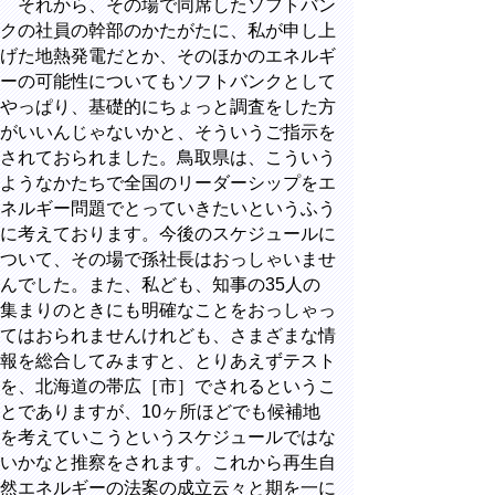
それから、その場で同席したソフトバン
クの社員の幹部のかたがたに、私が申し上
げた地熱発電だとか、そのほかのエネルギ
ーの可能性についてもソフトバンクとして
やっぱり、基礎的にちょっと調査をした方
がいいんじゃないかと、そういうご指示を
されておられました。鳥取県は、こういう
ようなかたちで全国のリーダーシップをエ
ネルギー問題でとっていきたいというふう
に考えております。今後のスケジュールに
ついて、その場で孫社長はおっしゃいませ
んでした。また、私ども、知事の35人の
集まりのときにも明確なことをおっしゃっ
てはおられませんけれども、さまざまな情
報を総合してみますと、とりあえずテスト
を、北海道の帯広［市］でされるというこ
とでありますが、10ヶ所ほどでも候補地
を考えていこうというスケジュールではな
いかなと推察をされます。これから再生自
然エネルギーの法案の成立云々と期を一に