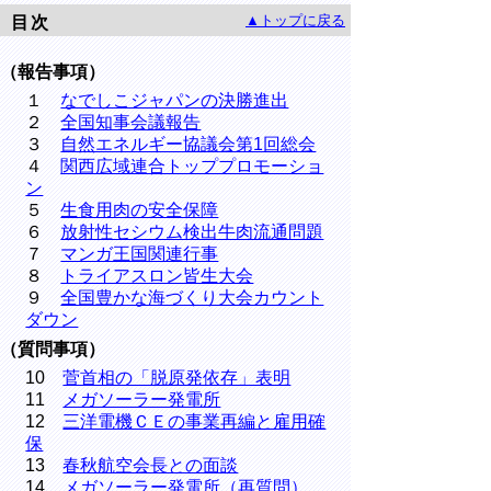
▲トップに戻る
目次
（報告事項）
１
なでしこジャパンの決勝進出
２
全国知事会議報告
３
自然エネルギー協議会第1回総会
４
関西広域連合トッププロモーショ
ン
５
生食用肉の安全保障
６
放射性セシウム検出牛肉流通問題
７
マンガ王国関連行事
８
トライアスロン皆生大会
９
全国豊かな海づくり大会カウント
ダウン
（質問事項）
10
菅首相の「脱原発依存」表明
11
メガソーラー発電所
12
三洋電機ＣＥの事業再編と雇用確
保
13
春秋航空会長との面談
14
メガソーラー発電所（再質問）