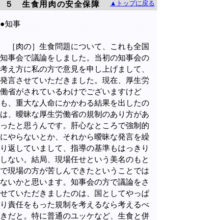
▲トップに戻る
５ 生食用肉の安全保障
●知事
［肉の］生食問題について、これも全国
知事会で議論をしました。当初の知事会の
考え方に私の方で意見を申し上げまして、
発言させていただきました。現在、厚生労
働省がされているわけでございますけど
も、重大な人命にかかわる結果を出したの
は、曖昧な厚生労働省の規制のあり方があ
ったと思うんです。肝心なところで強制的
にやらないとか、それから曖昧な発言を繰
り返していまして、指導の基準もはっきり
しない。結局、現場任せという美名のもと
で現場の方が苦しんできたということでは
ないかと思います。知事会の方で議論をさ
せていただきましたのは、国としてやっぱ
り責任をもった規制を考えるなら考えるべ
きだと。特に普通のユッケなど、生食と併