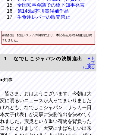
15
全国知事会議での橋下知事発言
16
第145回芥川賞候補作品
17
生食用レバーの販売禁止
録画配信
配信システムの切替により、本記者会見の録画配信は終
了しました。
▲ト
１ なでしこジャパンの決勝進出
ップ
に戻る
●知事
皆さま、おはようございます。今朝は大
変に明るいニュースが入ってまいりました
けれども、なでしこジャパン［サッカー日
本女子代表］が見事に決勝進出を決めてく
れました。震災という重い荷物を背負った
日本にとりまして、大変にすばらしい出来