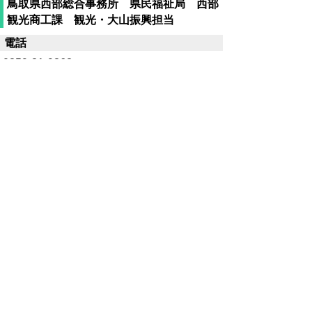
鳥取県西部総合事務所 県民福祉局 西部
観光商工課 観光・大山振興担当
電話
0859-31-9363
ファクシミリ
0859-31-9794
▲ページ上部に戻る
と
個人情報保護
|
リンクについて
|
著作権に
り
ついて
|
アクセシビリティ
ネ
サイト構成に関する問い合わせ先
（各ページの内容はページ内の
ッ
連絡先を参照してください）
鳥取県西部総合事務所県民福祉局西部振興課
ト
〒683-0054鳥取県米子市糀町１丁目160 tel:0859-31-
9633 fax:0859-31-9639
へ
Eメール
seibu-kenminfukushi@pref.tottori.lg.jp
このサイトへのご意見・お問合せ
の