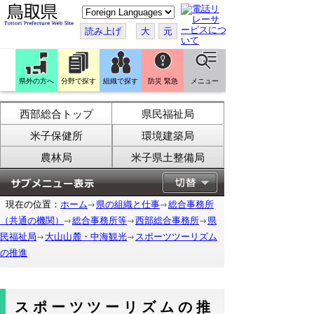
こ
の
ペ
読み上げ
大
元
ー
ジ
を
翻
訳
県外の方へ
分野で探す
組織で探す
防災 緊急
メニュー
す
る
西部総合トップ
県民福祉局
米子保健所
環境建築局
農林局
米子県土整備局
現在の位置：
ホーム
県の組織と仕事
総合事務所
（共通の機関）
総合事務所等
西部総合事務所
県
民福祉局
大山山麓・中海観光
スポーツツーリズム
の推進
スポーツツーリズムの推