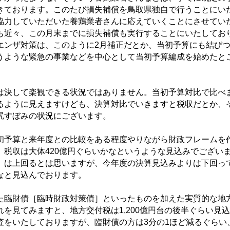
きております。このたび損失補償を鳥取県独自で行うことにい
協力していただいた養鶏業者さんに応えていくことにさせてい
も近々、この月末までに損失補償も実行することにいたしてお
エンザ対策は、このように2月補正だとか、当初予算にも結び
うような緊急の事業などを中心として当初予算編成を始めたと
決して楽観できる状況ではありません。当初予算対比で比べ
るように見えますけども、決算対比でいきますと税収だとか、
尻すぼみの状況にございます。
予算と来年度との比較をある程度やりながら財政フレームを
、税収は大体420億円ぐらいかなというような見込みでござい
］は上回るとは思いますが、今年度の決算見込みよりは下回っ
なと見込んでおります。
臨財債［臨時財政対策債］といったものを加えた実質的な地
を見てみますと、地方交付税は1,200億円台の後半ぐらい見込
査をいたしておりますが、臨財債の方は3分の1ほど減るぐらい