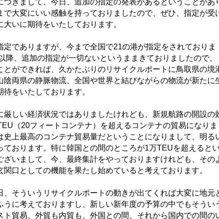
につきまして、今日、追加の指定の発表があるということがあ
まで大変にいい感触を持っておりましたので、ぜひ、指定が受
に大いに期待をいたしております。
定でありますが、今まで全国で21の港が指定をされておりま
月以降、追加の指定が一切ないというままきておりましたので、
ことができれば、久かたぶりのリサイクルポートに鳥取県の境
山陰両県の静脈物流、全国や世界と結びながらの物流が新たに
期待をいたしております。
厳しい経済状況ではありましたけれども、新規航路の開設の
TEU（20フィートコンテナ）を超えるコンテナの貿易になりま
は史上最高のコンテナ貿易量だということになりまして、明る
っております。特に韓国との間のところが1万TEUを超えると
ございまして、今、最終集計をやっておりますけれども、その
玄関口としての機能を果たし始めていると考えております。
、そういうリサイクルポートの動きが出てくれば大変に地元
ふうに考えておりますし、新しい新年度の予算の中でもそうい
スト貿易、外貿も内貿も、外国との間、それから国内での間の