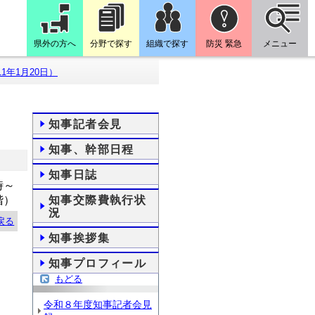
県外の方へ
分野で探す
組織で探す
防災 緊急
メニュー
1年1月20日）
知事記者会見
知事、幹部日程
知事日誌
時～
階）
知事交際費執行状
況
戻る
知事挨拶集
知事プロフィール
もどる
令和８年度知事記者会見