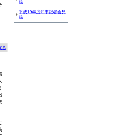
録
そ
平成19年度知事記者会見
録
戻る
様
人
う
出
取
と
鳥