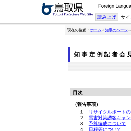
こ
の
ペ
ー
読み上げ
サイ
ジ
を
翻
現在の位置：
ホーム
知事のページ
訳
す
る
知事定例記者会見
目次
（報告事項）
１
リサイクルポートの
２
雪害対策誘客キャン
３
予算編成について
４
日程等について