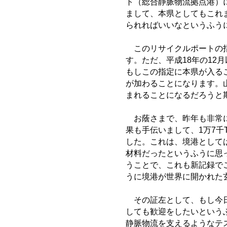
ト（総合静脈物流拠点港）
まして、本県としてもこれ
られればいいなというふう
このリサイクルポートの指
す。ただ、平成18年の12
もしこの指定に本県が入る
が加わることになります。
まれることになるだろうと
お蔭さまで、昨年も非常に
果も手伝いまして、1万7千
した。これは、境港として
材料だったというふうに思
うことで、これも新記録で
うに境港が世界に開かれた
その証左として、もし今日
しても歓迎をしたいという
静脈物流を支えるようなテ