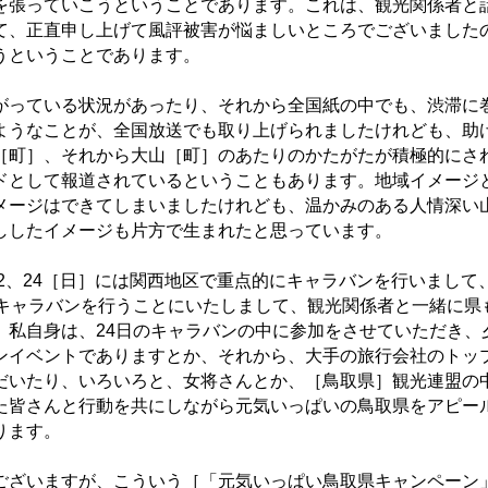
を張っていこうということであります。これは、観光関係者と
て、正直申し上げて風評被害が悩ましいところでございました
うということであります。
っている状況があったり、それから全国紙の中でも、渋滞に
ようなことが、全国放送でも取り上げられましたけれども、助
［町］、それから大山［町］のあたりのかたがたが積極的にさ
ドとして報道されているということもあります。地域イメージ
メージはできてしまいましたけれども、温かみのある人情深い
ししたイメージも片方で生まれたと思っています。
2、24［日］には関西地区で重点的にキャラバンを行いまして
のキャラバンを行うことにいたしまして、観光関係者と一緒に県
。私自身は、24日のキャラバンの中に参加をさせていただき、
ンイベントでありますとか、それから、大手の旅行会社のトッ
だいたり、いろいろと、女将さんとか、［鳥取県］観光連盟の
た皆さんと行動を共にしながら元気いっぱいの鳥取県をアピー
ります。
ざいますが、こういう［「元気いっぱい鳥取県キャンペーン