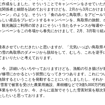
に作成をしました。そういうことでキャンペーンをさせていた
光関係者と細部を詰めておりますけども、2月から3月にかけま
ペーン」のような、そういう「食のみやこ鳥取県」をアピール
らしい産品をプレゼントするキャンペーンを、鳥取県の旅館、
、観光施設ご利用の皆さまにそういう当たるチャンスが毎週や
ャンペーンをこの冬場から春先にかけまして、2月、3月取り組
。
表させていただきたいと思いますが、「元気いっぱい鳥取県
の雪の鳥取県のダメージから脱却をして、むしろ、これを逆手
てまいりたいと考えております。
今、詳細いろいろやっておりますけども、漁船の引き揚げが
が修理にかかるという状態になってきつつあります。これにつ
免除するということを発動することにいたしましたし、それか
雪害で被害を受けた農業用施設、果樹棚などで3億5,000万円
事業をやろうとか、今、さらに追加でそうした雪害対策を順次
たしたいと思っております。