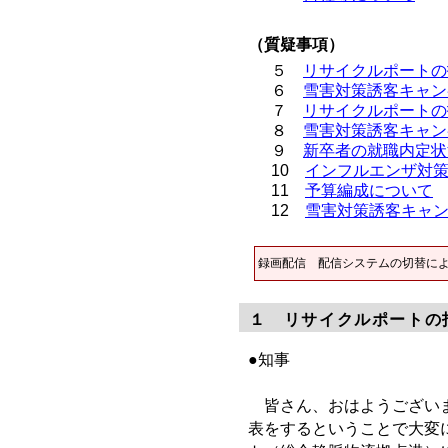
（質疑事項）
５
リサイクルポートの
６
雪害対策誘客キャン
７
リサイクルポートの
８
雪害対策誘客キャン
９
新卒者の就職内定状
10
インフルエンザ対
11
予算編成について
12
雪害対策誘客キャ
録画配信
配信システムの切替に
１ リサイクルポートの
●知事
皆さん、おはようございま
表をするということで大変