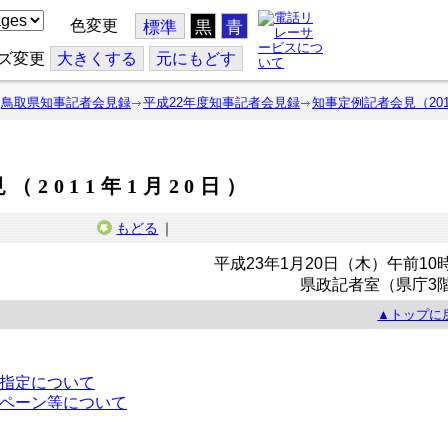
色変更
標準
黒
青
ズ変更
大
きくする
元
にもどす
鳥取県知事記者会見録
平成22年度知事記者会見録
知事定例記者会見（201
（2011年1月20日）
もどる
｜
平成23年1月20日（木）午前10
県政記者室（県庁3
▲トップに
指定について
ペーン等について