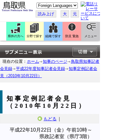
こ
の
ペ
読み上げ
大
元
ー
ジ
を
翻
訳
県外の方へ
分野で探す
組織で探す
防災 緊急
メニュー
す
る
現在の位置：
ホーム
知事のページ
鳥取県知事記者
会見録
平成22年度知事記者会見録
知事定例記者会
見（2010年10月22日）
知事定例記者会見
（2010年10月22日）
もどる
｜
平成22年10月22日（金）午前10時～
県政記者室（県庁3階）