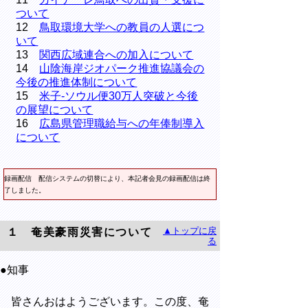
ついて
12
鳥取環境大学への教員の人選につ
いて
13
関西広域連合への加入について
14
山陰海岸ジオパーク推進協議会の
今後の推進体制について
15
米子-ソウル便30万人突破と今後
の展望について
16
広島県管理職給与への年俸制導入
について
録画配信
配信システムの切替により、本記者会見の録画配信は終
了しました。
▲トップに戻
１ 奄美豪雨災害について
る
●知事
皆さんおはようございます。この度、奄