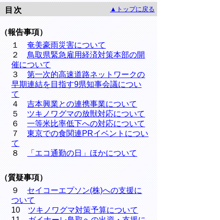
▲トップに戻る
目次
（報告事項）
１
奄美豪雨災害について
２
鳥取県緊急雇用経済対策本部の開
催について
３
第一次的高速道路ネットワークの
早期連結を目指す9県知事会議につい
て
４
吉本興業との連携事業について
５
ツキノワグマの放獣対応について
６
一等米比率低下への対応について
７
東京での食関連PRイベントについ
て
８
「エコ通勤の日」ほかについて
（質疑事項）
９
セイコーエプソン(株)への支援に
ついて
10
ツキノワグマ対策予算について
11
ガイナーレ鳥取への出資・支援に