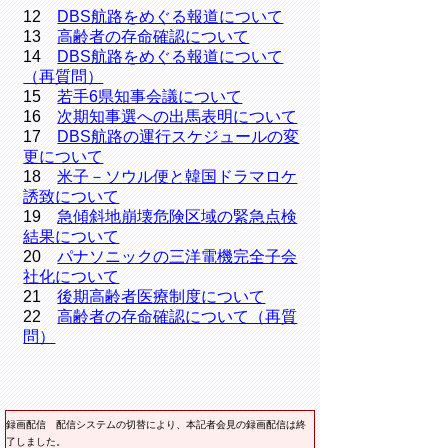
12
DBS航路をめぐる報道について
13
高齢者の存命確認について
14
DBS航路をめぐる報道について
（再質問）
15
若手6県知事会議について
16
次期知事選への出馬表明について
17
DBS航路の運行スケジュールの変
更について
18
米子－ソウル便と韓国ドラマロケ
誘致について
19
急傾斜地崩壊危険区域の緊急点検
結果について
20
パナソニックの三洋電機完全子会
社化について
21
後期高齢者医療制度について
22
高齢者の存命確認について（再質
問）
録画配信
配信システムの切替により、本記者会見の録画配信は終
了しました。