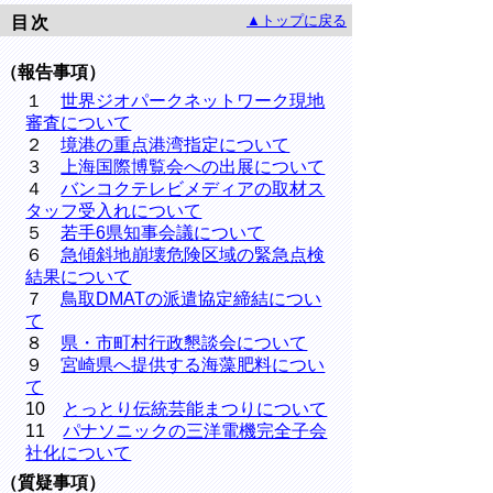
▲トップに戻る
目次
（報告事項）
１
世界ジオパークネットワーク現地
審査について
２
境港の重点港湾指定について
３
上海国際博覧会への出展について
４
バンコクテレビメディアの取材ス
タッフ受入れについて
５
若手6県知事会議について
６
急傾斜地崩壊危険区域の緊急点検
結果について
７
鳥取DMATの派遣協定締結につい
て
８
県・市町村行政懇談会について
９
宮崎県へ提供する海藻肥料につい
て
10
とっとり伝統芸能まつりについて
11
パナソニックの三洋電機完全子会
社化について
（質疑事項）