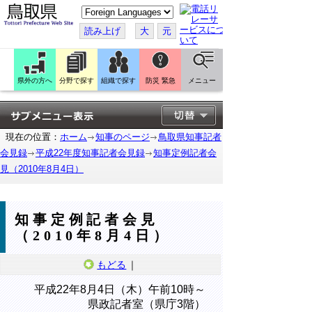
こ
の
ペ
読み上げ
大
元
ー
ジ
を
翻
訳
県外の方へ
分野で探す
組織で探す
防災 緊急
メニュー
す
る
現在の位置：
ホーム
知事のページ
鳥取県知事記者
会見録
平成22年度知事記者会見録
知事定例記者会
見（2010年8月4日）
知事定例記者会見
（2010年8月4日）
もどる
｜
平成22年8月4日（木）午前10時～
県政記者室（県庁3階）