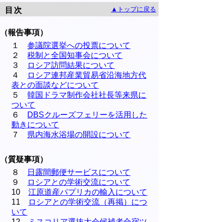
▲トップに戻る
目次
（報告事項）
１
参議院選挙への投票について
２
税制と全国知事会について
３
ロシア訪問結果について
４
ロシア連邦産業貿易省沿海地方代
表との面談などについて
５
韓国ドラマ制作会社社長等来県に
ついて
６
DBSクルーズフェリーを活用した
動きについて
７
県内海水浴場の開設について
（質疑事項）
８
日露間郵便サービスについて
９
ロシアとの学術交流について
10
江原道産パプリカの輸入について
11
ロシアとの学術交流（再掲）につ
いて
12
ミスコリア選抜大会候補者合宿ツ