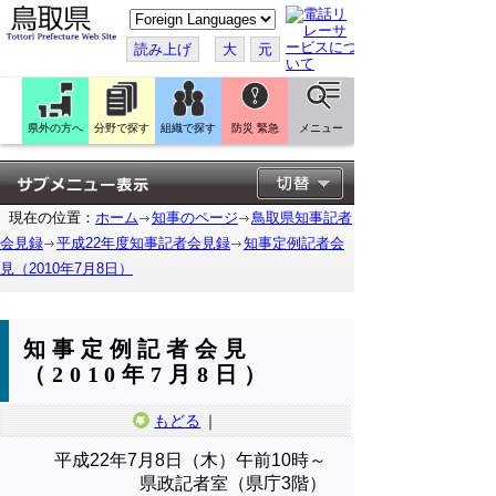
こ
の
ペ
読み上げ
大
元
ー
ジ
を
翻
訳
県外の方へ
分野で探す
組織で探す
防災 緊急
メニュー
す
る
現在の位置：
ホーム
知事のページ
鳥取県知事記者
会見録
平成22年度知事記者会見録
知事定例記者会
見（2010年7月8日）
知事定例記者会見
（2010年7月8日）
もどる
｜
平成22年7月8日（木）午前10時～
県政記者室（県庁3階）