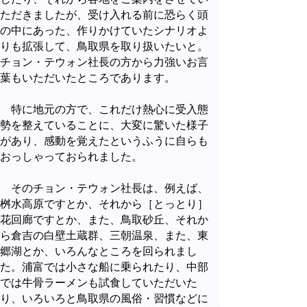
ただきましたが、受け入れる前に恐らく頭
の中にあった、作りかけていたシナリオよ
りも拡張して、鳥取県を取り扱いたいと。
チョン・テウォン社長の方から力強いお言
葉もいただいたところであります。
特に地元の方で、これだけ熱心に受入態
勢を整えていることに、大変に驚いた様子
があり、感動を覚えたというふうに自らも
おっしゃっておられました。
そのチョン・テウォン社長は、例えば、
桝水高原ですとか、それから［とっとり］
花回廊ですとか、また、鳥取砂丘、それか
ら倉吉の白壁土蔵群、三朝温泉、また、東
郷湖とか、いろんなところを回られまし
た。浦富では小さな船に乗られたり、中部
では牛骨ラーメンも試食していただいた
り、いろいろと鳥取県の風俗・習慣などに