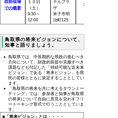
西部会場
１０日
テルプラ
３１名
（土）
ザ
での概要
9:30～
米子市明
12:00
治町125
鳥取県の将来ビジョンについて、
知事と語りましょう。
鳥取県では、中長期的な県政の進むべき
方向について、財政的前提や克服すべき
課題なども付記した「持続可能な近未来
ビジョン」である「将来ビジョン」を県
民の皆様とともに策定することとしてい
ます。
「鳥取県の将来を共に考えるタウンミー
ティング」では、参加者と知事が鳥取県
の将来について自由に意見を交わすフリ
ートーキング形式で行うこととしていま
す。
■「将来ビジョン」とは・・・・