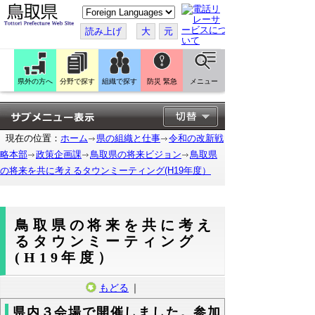
こ
の
ペ
読み上げ
大
元
ー
ジ
を
翻
訳
県外の方へ
分野で探す
組織で探す
防災 緊急
メニュー
す
る
現在の位置：
ホーム
県の組織と仕事
令和の改新戦
略本部
政策企画課
鳥取県の将来ビジョン
鳥取県
の将来を共に考えるタウンミーティング(H19年度）
鳥取県の将来を共に考え
るタウンミーティング
(H19年度）
もどる
｜
県内３会場で開催しました。参加