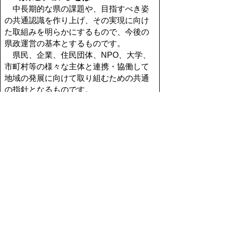
中長期的な県の課題や、目指すべき姿
の共通認識を作り上げ、その実現に向け
た取組みを明らかにするもので、今後の
県政運営の基本とするものです。
県民、企業、住民団体、NPO、大学、
市町村等の様々な主体と連携・協働して
地域の発展に向けて取り組むための共通
の指針となるものです。
鳥取県の将来を共に考えるタウン
ミーティング提出資料
資料１
鳥取県の将来ビジョンの骨子の
作成に向けての検討資料
（PDF：
230KB）
資料２
１０年後の鳥取県の姿を考える
ために
（PDF：1.8MB）
資料３
「鳥取県の将来ビジョンを考え
るために」
（Ver.2.1：PDF２．４MB）