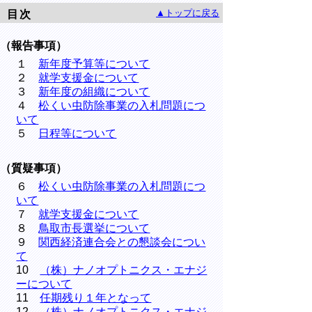
▲トップに戻る
目次
（報告事項）
１
新年度予算等について
２
就学支援金について
３
新年度の組織について
４
松くい虫防除事業の入札問題につ
いて
５
日程等について
（質疑事項）
６
松くい虫防除事業の入札問題につ
いて
７
就学支援金について
８
鳥取市長選挙について
９
関西経済連合会との懇談会につい
て
10
（株）ナノオプトニクス・エナジ
ーについて
11
任期残り１年となって
12
（株）ナノオプトニクス・エナジ