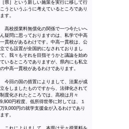
［県］という新しい施策を実行に移して行
こうというふうに考えているところであり
ます。
高校授業料無償化の関係で一つ今たいへ
ん疑問に思っておりますのは、私学で中高
一貫校があるわけです。中高一貫校は、公
立でも設置が全国的になされておりまし
て、我々もそれを目指そうかと議論を始め
ているところでありますが、県内にも私立
の中高一貫校があるわけであります。
今回の国の措置によりまして、法案が成
立をしましたものですから、法律化されて
制度化されたところでは、高校は月々
9,900円程度、低所得世帯に対しては、１
万9,000円の就学支援金が入るわけであり
ます。
これによりまして、本県は元々授業料を