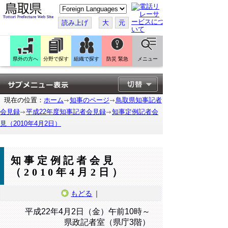
こ
の
ペ
読み上げ
大
元
ー
ジ
を
翻
訳
県外の方へ
分野で探す
組織で探す
防災 緊急
メニュー
す
る
現在の位置：
ホーム
知事のページ
鳥取県知事記者
会見録
平成22年度知事記者会見録
知事定例記者会
見（2010年4月2日）
知事定例記者会見
（2010年4月2日）
もどる
｜
平成22年4月2日（金）午前10時～
県政記者室（県庁3階）