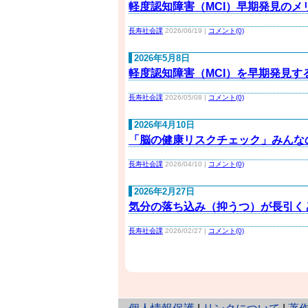
軽度認知障害（MCI）早期発見のメ
長寿社会課
2026/06/19 |
コメント(0)
2026年5月8日
軽度認知障害（MCI）を早期発見
長寿社会課
2026/05/08 |
コメント(0)
2026年4月10日
「脳の健康リスクチェック」みんなの
長寿社会課
2026/04/10 |
コメント(0)
2026年2月27日
気分の落ち込み（抑うつ）が長引く
長寿社会課
2026/02/27 |
コメント(0)
と