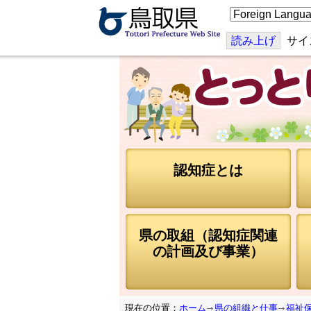
こ
の
ペ
ー
読み上げ
サイ
ジ
を
翻
訳
す
る
認知症とは
県の取組（認知症関連
の計画及び事業）
現在の位置：
ホーム
県の組織と仕事
福祉