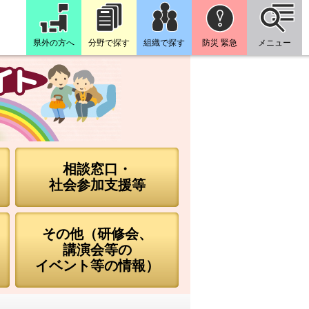
県外の方へ
分野で探す
組織で探す
防災 緊急
メニュー
相談窓口・
社会参加支援等
その他（研修会、
講演会等の
イベント等の情報）