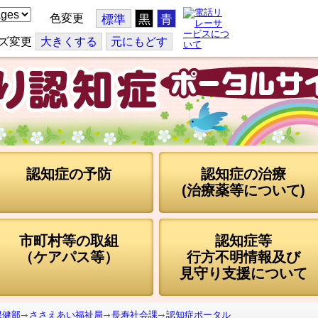
色変更
標準
黒
青
ズ変更
大
きくする
元
にもどす
認知症の予防
認知症の治療
(治療薬等について)
市町村等の取組
認知症等
（ケアパス等）
行方不明情報及び
見守り支援について
保健部
ささえあい福祉局
長寿社会課
認知症ポータル