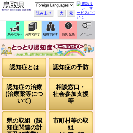
こ
の
ペ
読み上げ
大
元
ー
ジ
を
翻
訳
県外の方へ
分野で探す
組織で探す
防災 緊急
メニュー
す
る
認知症とは
認知症の予防
認知症の治療
相談窓口・
(治療薬等につ
社会参加支援
いて)
等
県の取組（認
市町村等の取
知症関連の計
組