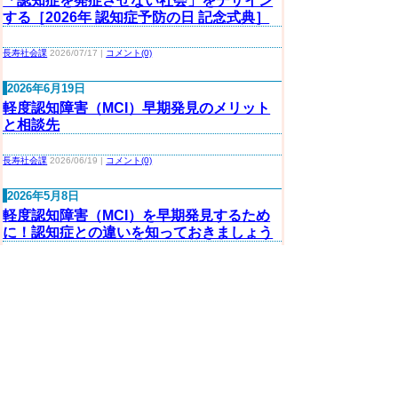
「認知症を発症させない社会」をデザイン
する［2026年 認知症予防の日 記念式典］
長寿社会課
2026/07/17 |
コメント(0)
2026年6月19日
軽度認知障害（MCI）早期発見のメリット
と相談先
長寿社会課
2026/06/19 |
コメント(0)
2026年5月8日
軽度認知障害（MCI）を早期発見するため
に！認知症との違いを知っておきましょう
長寿社会課
2026/05/08 |
コメント(0)
2026年4月10日
「脳の健康リスクチェック」みんなの結果
はどうだった？（2026年度版）
長寿社会課
2026/04/10 |
コメント(0)