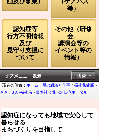
画及び事業）
（ケアパス
等）
認知症等
その他（研修
行方不明情報
会、
及び
講演会等の
見守り支援に
イベント等の
ついて
情報）
現在の位置：
ホーム
県の組織と仕事
福祉保健部
ささえあい福祉局
長寿社会課
認知症ポータル
認知症になっても地域で安心して
暮らせる
まちづくりを目指して