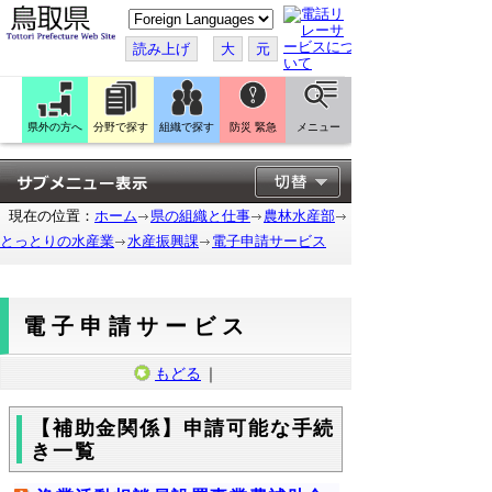
こ
の
ペ
読み上げ
大
元
ー
ジ
を
翻
訳
県外の方へ
分野で探す
組織で探す
防災 緊急
メニュー
す
る
現在の位置：
ホーム
県の組織と仕事
農林水産部
とっとりの水産業
水産振興課
電子申請サービス
電子申請サービス
もどる
｜
【補助金関係】申請可能な手続
き一覧