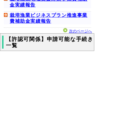
金実績報告
栽培漁業ビジネスプラン推進事業
費補助金実績報告
次のページへ
【許認可関係】申請可能な手続き
一覧
知事許可漁業の新規許可申請
漁業許可内容変更許可申請
▲ページ上部に戻る
と
個人情報保護
|
リンクについて
|
著作権に
り
ついて
|
アクセシビリティ
ネ
ッ
鳥取県農林水産部水産振興局水産振興
課