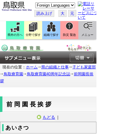
こ
の
ペ
読み上げ
大
元
ー
ジ
を
翻
訳
県外の方へ
分野で探す
組織で探す
防災 緊急
メニュー
す
る
現在の位置：
ホーム
県の組織と仕事
子ども家庭部
鳥取療育園
鳥取療育園40周年記念誌
前岡園長挨
拶
前岡園長挨拶
もどる
｜
あいさつ