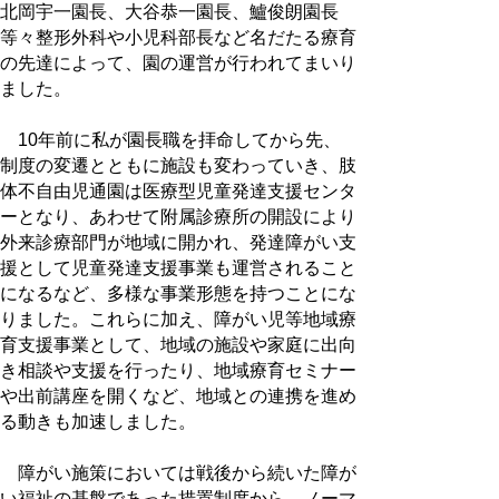
北岡宇一園長、大谷恭一園長、鱸俊朗園長
等々整形外科や小児科部長など名だたる療育
の先達によって、園の運営が行われてまいり
ました。
10年前に私が園長職を拝命してから先、
制度の変遷とともに施設も変わっていき、肢
体不自由児通園は医療型児童発達支援センタ
ーとなり、あわせて附属診療所の開設により
外来診療部門が地域に開かれ、発達障がい支
援として児童発達支援事業も運営されること
になるなど、多様な事業形態を持つことにな
りました。これらに加え、障がい児等地域療
育支援事業として、地域の施設や家庭に出向
き相談や支援を行ったり、地域療育セミナー
や出前講座を開くなど、地域との連携を進め
る動きも加速しました。
障がい施策においては戦後から続いた障が
い福祉の基盤であった措置制度から、ノーマ