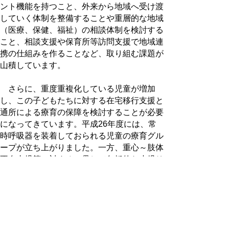
ント機能を持つこと、外来から地域へ受け渡
していく体制を整備することや重層的な地域
（医療、保健、福祉）の相談体制を検討する
こと、相談支援や保育所等訪問支援で地域連
携の仕組みを作ることなど、取り組む課題が
山積しています。
さらに、重度重複化している児童が増加
し、この子どもたちに対する在宅移行支援と
通所による療育の保障を検討することが必要
になってきています。平成26年度には、常
時呼吸器を装着しておられる児童の療育グル
ープが立ち上がりました。一方、重心～肢体
不自由児等に対する一貫して包括的な小児リ
ハ体制を圏域としてどうしていくのか、今の
ところ確固たる体制のイメージができておら
ず、これにも着手していかなければなりませ
ん。