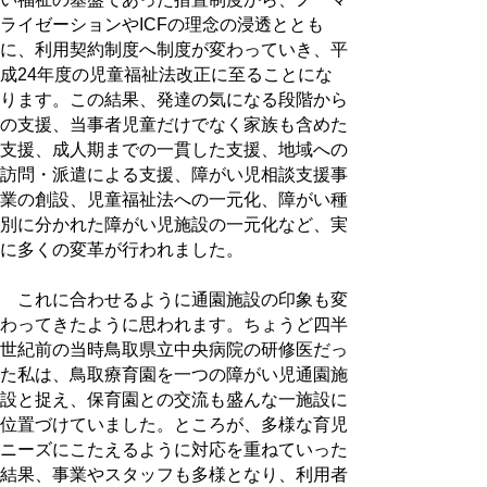
ライゼーションやICFの理念の浸透ととも
に、利用契約制度へ制度が変わっていき、平
成24年度の児童福祉法改正に至ることにな
ります。この結果、発達の気になる段階から
の支援、当事者児童だけでなく家族も含めた
支援、成人期までの一貫した支援、地域への
訪問・派遣による支援、障がい児相談支援事
業の創設、児童福祉法への一元化、障がい種
別に分かれた障がい児施設の一元化など、実
に多くの変革が行われました。
これに合わせるように通園施設の印象も変
わってきたように思われます。ちょうど四半
世紀前の当時鳥取県立中央病院の研修医だっ
た私は、鳥取療育園を一つの障がい児通園施
設と捉え、保育園との交流も盛んな一施設に
位置づけていました。ところが、多様な育児
ニーズにこたえるように対応を重ねていった
結果、事業やスタッフも多様となり、利用者