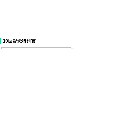
10回記念特別賞
ヒツ
ジシンド
ローム
部
門：スト
ーリーマ
ンガ部門
作
者：