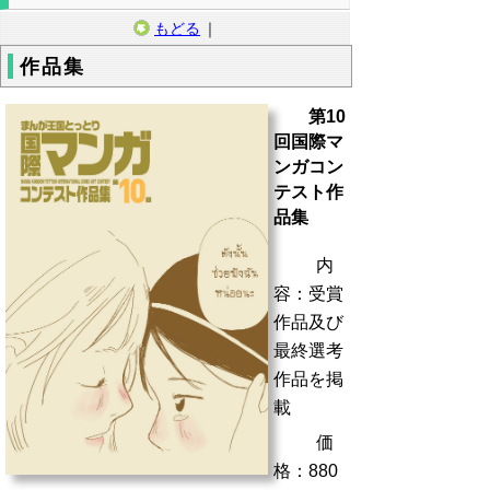
もどる
｜
作品集
第10
回国際マ
ンガコン
テスト作
品集
内
容：受賞
作品及び
最終選考
作品を掲
載
価
格：880