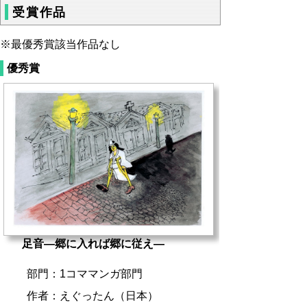
受賞作品
※最優秀賞該当作品なし
優秀賞
足音―郷に入れば郷に従え―
部門：1コママンガ部門
作者：えぐったん（日本）