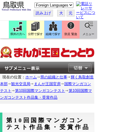
こ
の
ペ
読み上げ
大
元
ー
ジ
を
翻
訳
県外の方へ
分野で探す
組織で探す
防災 緊急
メニュー
す
る
現在の位置：
ホーム
県の組織と仕事
輝く鳥取創造
本部
観光交流局
まんが王国官房
国際マンガコン
テスト
第10回国際マンガコンテスト
第10回国際マ
ンガコンテスト作品集・受賞作品
第10回国際マンガコン
テスト作品集・受賞作品