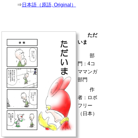
⇒
日本語（原語, Original）
ただ
いま
部
門：4コ
ママンガ
部門
作
者：ロボ
フリー
（日本）