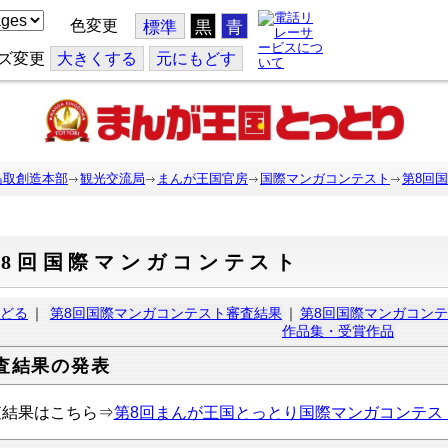
色変更
標準
黒
青
ズ変更
大
きくする
元
にもどす
鳥取創造本部
観光交流局
まんが王国官房
国際マンガコンテスト
第8回
第8回国際マンガコンテスト
どる
｜
第8回国際マンガコンテスト審査結果
｜
第8回国際マンガコン
作品集・受賞作品
査結果の発表
査結果はこちら⇒
第8回まんが王国とっとり国際マンガコンテス