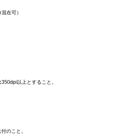
ロ混在可）
。
350dpi以上とすること。
送付のこと。