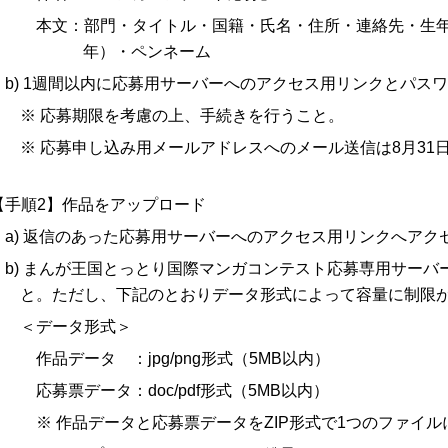
本文：部門・タイトル・国籍・氏名・住所・連絡先・生
年）・ペンネーム
b) 1週間以内に応募用サーバーへのアクセス用リンクとパス
※ 応募期限を考慮の上、手続きを行うこと。
※ 応募申し込み用メールアドレスへのメール送信は8月31
【手順2】作品をアップロード
a) 返信のあった応募用サーバーへのアクセス用リンクへア
b) まんが王国とっとり国際マンガコンテスト応募専用サー
と。ただし、下記のとおりデータ形式によって容量に制限
＜データ形式＞
作品データ ：jpg/png形式（5MB以内）
応募票データ：doc/pdf形式（5MB以内）
※ 作品データと応募票データをZIP形式で1つのファイ