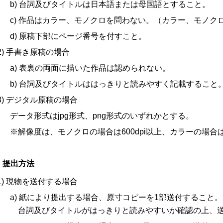
b) 台詞及びタイトルは日本語または母国語とすること。
c) 作品はカラー、モノクロを問わない。（カラー、モノク
d) 原稿下部にページ番号を付すこと。
(2) 手書き原稿の場合
a) 表裏の両面に描いた作品は認められない。
b) 台詞及びタイトルははっきりと読みやすく記載すること
(3) デジタル原稿の場合
データ形式はjpg形式、png形式のいずれかとする。
※解像度は、モノクロの場合は600dpi以上、カラーの場合は
 提出方法
(1) 現物を送付する場合
a) 紙により提出する場合、原寸コピーを1部送付すること。
台詞及びタイトルがはっきりと読みやすいか確認の上、