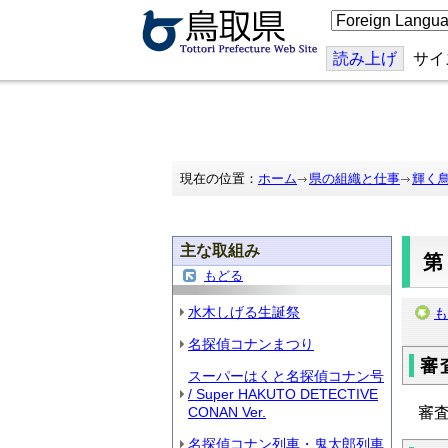
こ
の
ペ
ー
読み上げ
サイ
ジ
を
翻
訳
す
る
現在の位置：
ホーム
県の組織と仕事
輝く
主な取組み
もどる
水木しげる生誕祭
も
名探偵コナンまつり
審
スーパーはくと名探偵コナン号
/ Super HAKUTO DETECTIVE
審
CONAN Ver.
名探偵コナン列車・鬼太郎列車