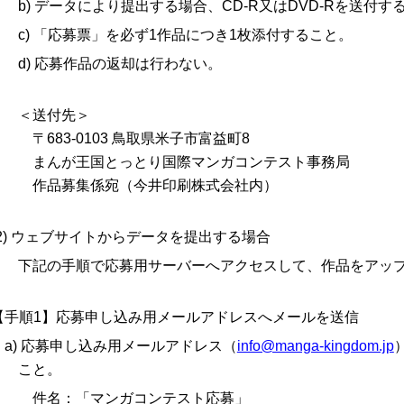
b) データにより提出する場合、CD-R又はDVD-Rを送付す
c) 「応募票」を必ず1作品につき1枚添付すること。
d) 応募作品の返却は行わない。
＜送付先＞
〒683-0103 鳥取県米子市富益町8
まんが王国とっとり国際マンガコンテスト事務局
作品募集係宛（今井印刷株式会社内）
(2) ウェブサイトからデータを提出する場合
下記の手順で応募用サーバーへアクセスして、作品をアッ
【手順1】応募申し込み用メールアドレスへメールを送信
a) 応募申し込み用メールアドレス（
info@manga-kingdom.jp
こと。
件名：「マンガコンテスト応募」