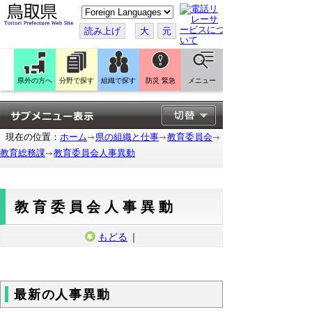
こ
の
ペ
読み上げ
大
元
ー
ジ
を
翻
訳
県外の方へ
分野で探す
組織で探す
防災 緊急
メニュー
す
る
現在の位置：
ホーム
県の組織と仕事
教育委員会
教育総務課
教育委員会人事異動
教育委員会人事異動
もどる
｜
最新の人事異動