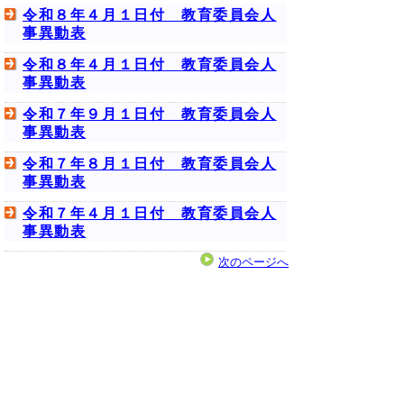
令和８年４月１日付 教育委員会人
事異動表
令和８年４月１日付 教育委員会人
事異動表
令和７年９月１日付 教育委員会人
事異動表
令和７年８月１日付 教育委員会人
事異動表
令和７年４月１日付 教育委員会人
事異動表
次のページへ
▲ページ上部に戻る
と
個人情報保護
|
リンクについて
|
著作権に
り
ついて
|
アクセシビリティ
ネ
鳥取県教育委員会事務局教育総務課