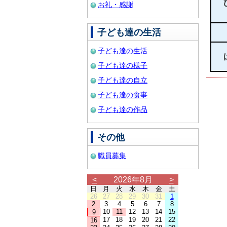
お礼・感謝
子ども達の生活
子ども達の生活
子ども達の様子
子ども達の自立
子ども達の食事
子ども達の作品
その他
職員募集
<
2026年8月
>
日
月
火
水
木
金
土
26
27
28
29
30
31
1
2
3
4
5
6
7
8
10
11
12
13
14
15
9
17
18
19
20
21
22
16