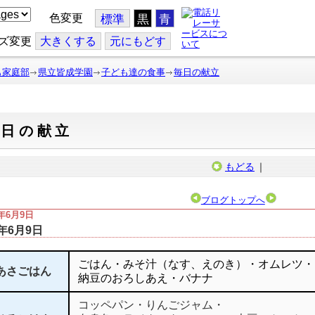
色変更
標準
黒
青
ズ変更
大
きくする
元
にもどす
も家庭部
県立皆成学園
子ども達の食事
毎日の献立
毎日の献立
もどる
｜
ブログトップへ
5年6月9日
5年6月9日
ごはん・みそ汁（なす、えのき）・オムレツ・
あさごはん
納豆のおろしあえ・バナナ
コッペパン・りんごジャム・