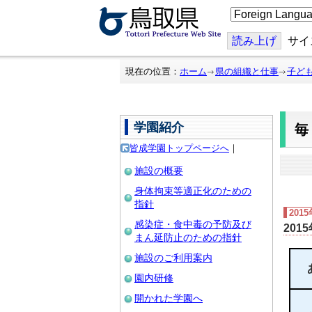
こ
の
ペ
ー
読み上げ
サイ
ジ
を
翻
現在の位置：
ホーム
県の組織と仕事
子ど
訳
す
る
学園紹介
皆成学園トップページへ
｜
施設の概要
身体拘束等適正化のための
指針
201
感染症・食中毒の予防及び
201
まん延防止のための指針
施設のご利用案内
園内研修
開かれた学園へ