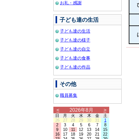
お礼・感謝
子ども達の生活
子ども達の生活
子ども達の様子
子ども達の自立
子ども達の食事
子ども達の作品
その他
職員募集
<
2026年8月
>
日
月
火
水
木
金
土
26
27
28
29
30
31
1
2
3
4
5
6
7
8
9
10
11
12
13
14
15
16
17
18
19
20
21
22
23
24
25
26
27
28
29