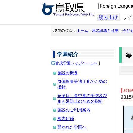
こ
の
ペ
ー
読み上げ
サイ
ジ
を
翻
現在の位置：
ホーム
県の組織と仕事
子ど
訳
す
る
学園紹介
皆成学園トップページへ
｜
施設の概要
身体拘束等適正化のための
指針
201
感染症・食中毒の予防及び
201
まん延防止のための指針
施設のご利用案内
園内研修
開かれた学園へ