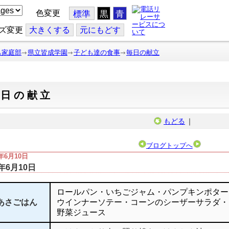
色変更
標準
黒
青
ズ変更
大
きくする
元
にもどす
も家庭部
県立皆成学園
子ども達の食事
毎日の献立
毎日の献立
もどる
｜
ブログトップへ
5年6月10日
5年6月10日
ロールパン・いちごジャム・パンプキンポター
あさごはん
ウインナーソテー・コーンのシーザーサラダ・
野菜ジュース