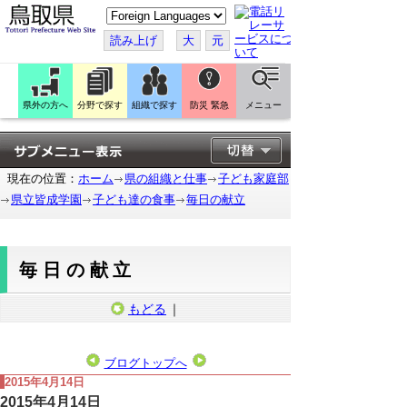
こ
の
ペ
読み上げ
大
元
ー
ジ
を
翻
訳
県外の方へ
分野で探す
組織で探す
防災 緊急
メニュー
す
る
現在の位置：
ホーム
県の組織と仕事
子ども家庭部
県立皆成学園
子ども達の食事
毎日の献立
毎日の献立
もどる
｜
ブログトップへ
2015年4月14日
2015年4月14日