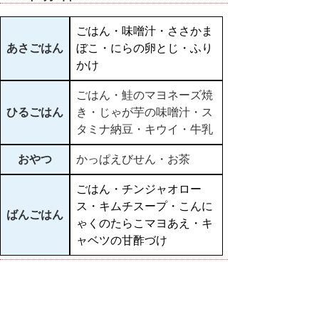
ごはん・味噌汁・ささかま
あさごはん
ぼこ・にらの卵とじ・ふり
かけ
ごはん・鮭のマヨネーズ焼
ひるごはん
き・じゃが芋の味噌汁・ス
タミナ納豆・キウイ・牛乳
おやつ
かっぱえびせん・お茶
ごはん・チンジャオロー
ス・キムチスープ・こんに
ばんごはん
ゃくのたらこマヨあえ・キ
ャベツの甘酢づけ
▲ページ上部に戻る
と
個人情報保護
|
リンクについて
|
著作権に