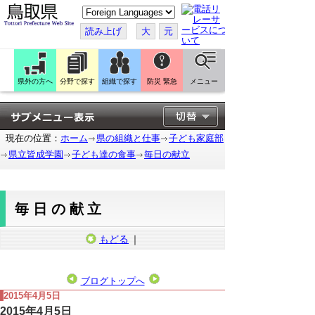
こ
の
ペ
読み上げ
大
元
ー
ジ
を
翻
訳
県外の方へ
分野で探す
組織で探す
防災 緊急
メニュー
す
る
現在の位置：
ホーム
県の組織と仕事
子ども家庭部
県立皆成学園
子ども達の食事
毎日の献立
毎日の献立
もどる
｜
ブログトップへ
2015年4月5日
2015年4月5日