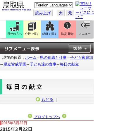
こ
の
ペ
読み上げ
大
元
ー
ジ
を
翻
訳
県外の方へ
分野で探す
組織で探す
防災 緊急
メニュー
す
る
現在の位置：
ホーム
県の組織と仕事
子ども家庭部
県立皆成学園
子ども達の食事
毎日の献立
毎日の献立
もどる
｜
ブログトップへ
2015年3月22日
2015年3月22日