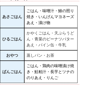
ごはん・味噌汁・鰆の照り
あさごはん
焼き・いんげんマヨネーズ
あえ・漬け物
かやくごはん・天ぷらうど
ひるごはん
ん・青菜のピーナツバター
あえ・パイン缶・牛乳
おやつ
蒸しパン・お茶
ごはん・鶏肉の味噌漬け焼
ばんごはん
き・鮭粕汁・長芋とツナの
のりあえ・りんご
▲ページ上部に戻る
と
個人情報保護
|
リンクについて
|
著作権に
り
ついて
|
アクセシビリティ