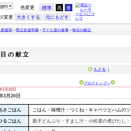
色変更
標準
黒
青
ズ変更
大
きくする
元
にもどす
も家庭部
県立皆成学園
子ども達の食事
毎日の献立
毎日の献立
もどる
｜
ブログトップへ
5年3月20日
5年3月20日
あさごはん
ごはん・味噌汁・つくね・キャベツとハムのソ
ひるごはん
親子どんぶり・すまし汁・小松菜の煮びたし・