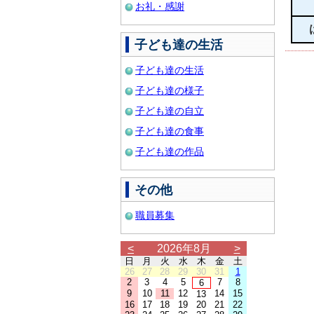
お礼・感謝
子ども達の生活
子ども達の生活
子ども達の様子
子ども達の自立
子ども達の食事
子ども達の作品
その他
職員募集
<
2026年8月
>
日
月
火
水
木
金
土
26
27
28
29
30
31
1
2
3
4
5
7
8
6
9
10
11
12
14
15
13
16
17
18
19
20
21
22