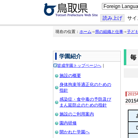
こ
の
ペ
ー
読み上げ
サイ
ジ
を
翻
現在の位置：
ホーム
県の組織と仕事
子ど
訳
す
る
学園紹介
皆成学園トップページへ
｜
施設の概要
身体拘束等適正化のための
指針
201
感染症・食中毒の予防及び
201
まん延防止のための指針
施設のご利用案内
園内研修
開かれた学園へ