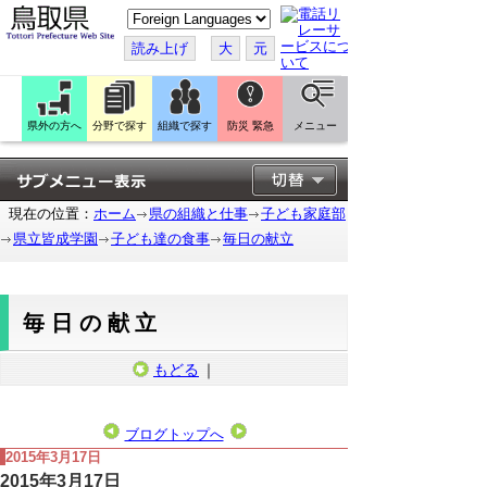
こ
の
ペ
読み上げ
大
元
ー
ジ
を
翻
訳
県外の方へ
分野で探す
組織で探す
防災 緊急
メニュー
す
る
現在の位置：
ホーム
県の組織と仕事
子ども家庭部
県立皆成学園
子ども達の食事
毎日の献立
毎日の献立
もどる
｜
ブログトップへ
2015年3月17日
2015年3月17日