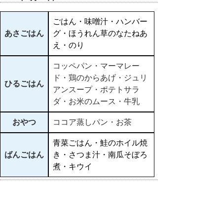
ごはん・味噌汁・ハンバー
あさごはん
グ・ほうれん草のなたねあ
え・のり
コッペパン・マーマレー
ド・鶏のからあげ・ジュリ
ひるごはん
アンスープ・ポテトサラ
ダ・お米のムース・牛乳
おやつ
ココア蒸しパン・お茶
青菜ごはん・鮭のホイル焼
ばんごはん
き・さつま汁・南瓜そぼろ
煮・キウイ
▲ページ上部に戻る
と
個人情報保護
|
リンクについて
|
著作権に