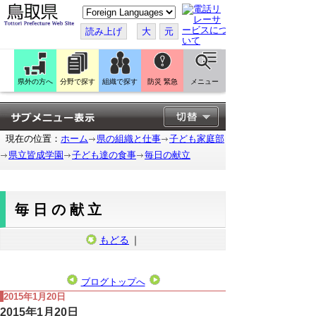
こ
の
ペ
読み上げ
大
元
ー
ジ
を
翻
訳
県外の方へ
分野で探す
組織で探す
防災 緊急
メニュー
す
る
現在の位置：
ホーム
県の組織と仕事
子ども家庭部
県立皆成学園
子ども達の食事
毎日の献立
毎日の献立
もどる
｜
ブログトップへ
2015年1月20日
2015年1月20日