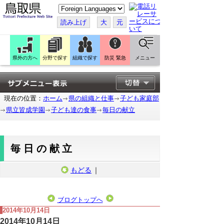
こ
の
ペ
読み上げ
大
元
ー
ジ
を
翻
訳
県外の方へ
分野で探す
組織で探す
防災 緊急
メニュー
す
る
現在の位置：
ホーム
県の組織と仕事
子ども家庭部
県立皆成学園
子ども達の食事
毎日の献立
毎日の献立
もどる
｜
ブログトップへ
2014年10月14日
2014年10月14日