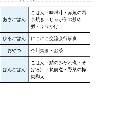
ごはん・味噌汁・赤魚の西
あさごはん
京焼き・じゃが芋の炒め
煮・ふりかけ
ひるごはん
にこにこ交流会行事食
おやつ
今川焼き・お茶
ごはん・鯖のみぞれ煮・そ
ばんごはん
ぼろ汁・筑前煮・野菜の梅
肉和え
▲ページ上部に戻る
と
個人情報保護
|
リンクについて
|
著作権に
り
ついて
|
アクセシビリティ
ネ
鳥取県立皆成学園