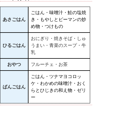
ごはん・味噌汁・鮭の塩焼
あさごはん
き・もやしとピーマンの炒
め物・つけもの
おにぎり・焼きそば・しゅ
ひるごはん
うまい・青菜のスープ・牛
乳
おやつ
フルーチェ・お茶
ごはん・ツナマヨコロッ
ケ・わかめの味噌汁・おく
ばんごはん
らとひじきの和え物・ゼリ
ー
▲ページ上部に戻る
と
個人情報保護
|
リンクについて
|
著作権に