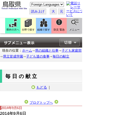
こ
の
ペ
読み上げ
大
元
ー
ジ
を
翻
訳
県外の方へ
分野で探す
組織で探す
防災 緊急
メニュー
す
る
現在の位置：
ホーム
県の組織と仕事
子ども家庭部
県立皆成学園
子ども達の食事
毎日の献立
毎日の献立
もどる
｜
ブログトップへ
2014年9月6日
2014年9月6日